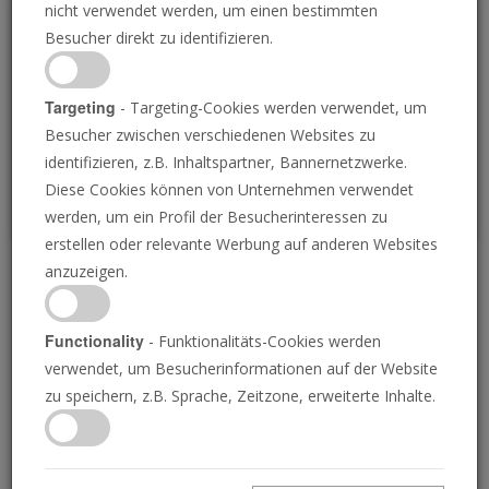
nicht verwendet werden, um einen bestimmten
Loading
Besucher direkt zu identifizieren.
P
Targeting
- Targeting-Cookies werden verwendet, um
Besucher zwischen verschiedenen Websites zu
identifizieren, z.B. Inhaltspartner, Bannernetzwerke.
Diese Cookies können von Unternehmen verwendet
werden, um ein Profil der Besucherinteressen zu
erstellen oder relevante Werbung auf anderen Websites
anzuzeigen.
Deutschland auf dem
Vormarsch
Functionality
- Funktionalitäts-Cookies werden
verwendet, um Besucherinformationen auf der Website
zu speichern, z.B. Sprache, Zeitzone, erweiterte Inhalte.
06.05.2025 • 18 Minuten
In ganz Europa schlagen der militärische
Aufstieg Deutschlands und der Anstieg der