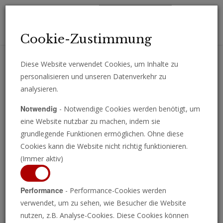
Toggl
Cookie-Zustimmung
navig
Diese Website verwendet Cookies, um Inhalte zu
personalisieren und unseren Datenverkehr zu
Erhalten Sie wichtige Analysen, Kommentare und Nachrichten
analysieren.
direkt per E-Mail.
Notwendig
- Notwendige Cookies werden benötigt, um
ABONNIEREN
eine Website nutzbar zu machen, indem sie
grundlegende Funktionen ermöglichen. Ohne diese
Cookies kann die Website nicht richtig funktionieren.
(Immer aktiv)
Programm ansehen
Performance
- Performance-Cookies werden
verwendet, um zu sehen, wie Besucher die Website
nutzen, z.B. Analyse-Cookies. Diese Cookies können