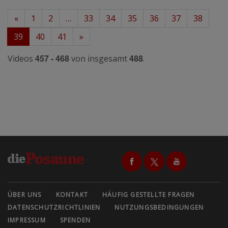
«
1
2
…
33
34
35
36
37
38
39
40
41
»
457 - 468
488
Videos
von insgesamt
.
ÜBER UNS
KONTAKT
HÄUFIG GESTELLTE FRAGEN
DATENSCHUTZRICHTLINIEN
NUTZUNGSBEDINGUNGEN
IMPRESSUM
SPENDEN