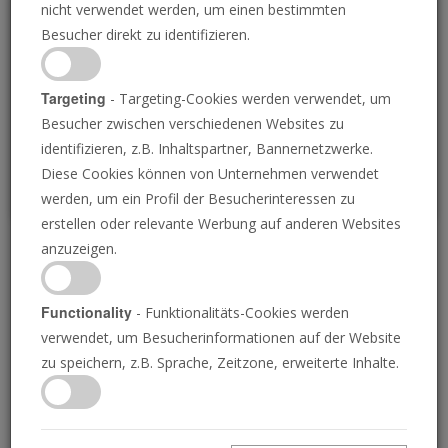
nicht verwendet werden, um einen bestimmten
Loading
Besucher direkt zu identifizieren.
P
Targeting
- Targeting-Cookies werden verwendet, um
Besucher zwischen verschiedenen Websites zu
identifizieren, z.B. Inhaltspartner, Bannernetzwerke.
Diese Cookies können von Unternehmen verwendet
werden, um ein Profil der Besucherinteressen zu
erstellen oder relevante Werbung auf anderen Websites
anzuzeigen.
Der Wochenrückblick 8.
November 2024
Functionality
- Funktionalitäts-Cookies werden
verwendet, um Besucherinformationen auf der Website
zu speichern, z.B. Sprache, Zeitzone, erweiterte Inhalte.
08.11.2024 • 4 Minuten
Die Posaune liefert die Nachrichten von
morgen, heute! Verstehen Sie Ihre Welt.