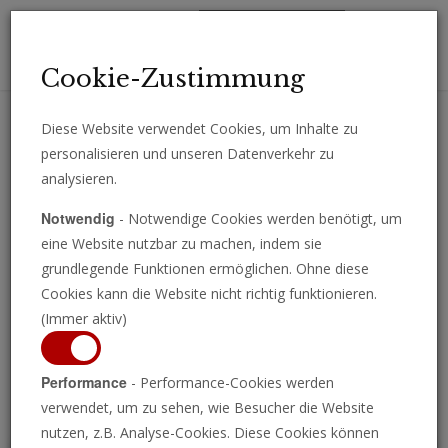
Toggl
Cookie-Zustimmung
navig
Diese Website verwendet Cookies, um Inhalte zu
personalisieren und unseren Datenverkehr zu
Erhalten Sie wichtige Analysen, Kommentare und Nachrichten
analysieren.
direkt per E-Mail.
Notwendig
- Notwendige Cookies werden benötigt, um
ABONNIEREN
eine Website nutzbar zu machen, indem sie
grundlegende Funktionen ermöglichen. Ohne diese
Cookies kann die Website nicht richtig funktionieren.
(Immer aktiv)
Programm ansehen
Performance
- Performance-Cookies werden
verwendet, um zu sehen, wie Besucher die Website
nutzen, z.B. Analyse-Cookies. Diese Cookies können