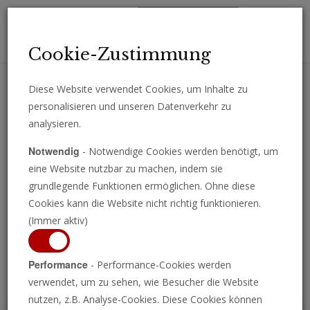
Toggl
Cookie-Zustimmung
navig
Diese Website verwendet Cookies, um Inhalte zu
personalisieren und unseren Datenverkehr zu
Erhalten Sie wichtige Analysen, Kommentare und Nachrichten
analysieren.
direkt per E-Mail.
Notwendig
- Notwendige Cookies werden benötigt, um
ABONNIEREN
eine Website nutzbar zu machen, indem sie
grundlegende Funktionen ermöglichen. Ohne diese
Cookies kann die Website nicht richtig funktionieren.
(Immer aktiv)
Programm ansehen
Performance
- Performance-Cookies werden
verwendet, um zu sehen, wie Besucher die Website
nutzen, z.B. Analyse-Cookies. Diese Cookies können