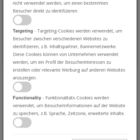
nicht verwendet werden, um einen bestimmten
Loading
Besucher direkt zu identifizieren.
P
Targeting
- Targeting-Cookies werden verwendet, um
Besucher zwischen verschiedenen Websites zu
identifizieren, z.B. Inhaltspartner, Bannernetzwerke.
Diese Cookies können von Unternehmen verwendet
werden, um ein Profil der Besucherinteressen zu
erstellen oder relevante Werbung auf anderen Websites
anzuzeigen.
Der Wochenrückblick 8.
November 2024
Functionality
- Funktionalitäts-Cookies werden
verwendet, um Besucherinformationen auf der Website
zu speichern, z.B. Sprache, Zeitzone, erweiterte Inhalte.
08.11.2024 • 4 Minuten
Die Posaune liefert die Nachrichten von
morgen, heute! Verstehen Sie Ihre Welt.