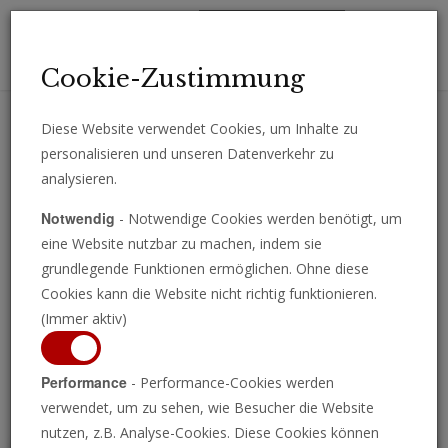
Toggl
Cookie-Zustimmung
navig
Diese Website verwendet Cookies, um Inhalte zu
personalisieren und unseren Datenverkehr zu
Erhalten Sie wichtige Analysen, Kommentare und Nachrichten
analysieren.
direkt per E-Mail.
Notwendig
- Notwendige Cookies werden benötigt, um
ABONNIEREN
eine Website nutzbar zu machen, indem sie
grundlegende Funktionen ermöglichen. Ohne diese
Cookies kann die Website nicht richtig funktionieren.
(Immer aktiv)
Programm ansehen
Performance
- Performance-Cookies werden
verwendet, um zu sehen, wie Besucher die Website
nutzen, z.B. Analyse-Cookies. Diese Cookies können