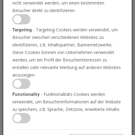
nicht verwendet werden, um einen bestimmten
Loading
Besucher direkt zu identifizieren.
P
Targeting
- Targeting-Cookies werden verwendet, um
Besucher zwischen verschiedenen Websites zu
identifizieren, z.B. Inhaltspartner, Bannernetzwerke.
Diese Cookies können von Unternehmen verwendet
werden, um ein Profil der Besucherinteressen zu
erstellen oder relevante Werbung auf anderen Websites
anzuzeigen.
Der Wochenrückblick 8.
November 2024
Functionality
- Funktionalitäts-Cookies werden
verwendet, um Besucherinformationen auf der Website
zu speichern, z.B. Sprache, Zeitzone, erweiterte Inhalte.
08.11.2024 • 4 Minuten
Die Posaune liefert die Nachrichten von
morgen, heute! Verstehen Sie Ihre Welt.