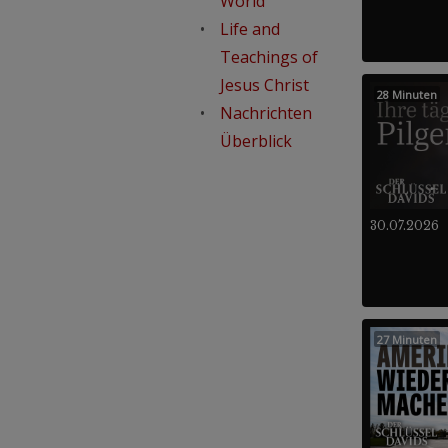
World
Life and
Teachings of
Jesus Christ
28 Minuten
Nachrichten
Überblick
30.07.2026
27 Minuten