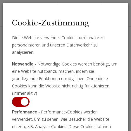
Toggl
Cookie-Zustimmung
navig
Diese Website verwendet Cookies, um Inhalte zu
personalisieren und unseren Datenverkehr zu
Erhalten Sie wichtige Analysen, Kommentare und Nachrichten
analysieren.
direkt per E-Mail.
Notwendig
- Notwendige Cookies werden benötigt, um
ABONNIEREN
eine Website nutzbar zu machen, indem sie
grundlegende Funktionen ermöglichen. Ohne diese
Cookies kann die Website nicht richtig funktionieren.
(Immer aktiv)
Programm ansehen
Performance
- Performance-Cookies werden
verwendet, um zu sehen, wie Besucher die Website
nutzen, z.B. Analyse-Cookies. Diese Cookies können