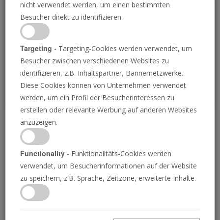
nicht verwendet werden, um einen bestimmten
Loading
Besucher direkt zu identifizieren.
P
Targeting
- Targeting-Cookies werden verwendet, um
Besucher zwischen verschiedenen Websites zu
identifizieren, z.B. Inhaltspartner, Bannernetzwerke.
Diese Cookies können von Unternehmen verwendet
werden, um ein Profil der Besucherinteressen zu
erstellen oder relevante Werbung auf anderen Websites
anzuzeigen.
Der Schlüssel Davids
Functionality
- Funktionalitäts-Cookies werden
14.11.2024 • 24 Minuten
verwendet, um Besucherinformationen auf der Website
Die Schlüssel-Davids-Vision erschließt die
zu speichern, z.B. Sprache, Zeitzone, erweiterte Inhalte.
gesamte Bibel für diejenigen, die wirklich
verstehen wollen. Entdecken Sie die
inspirierende Wahrheit über die Schlüssel-