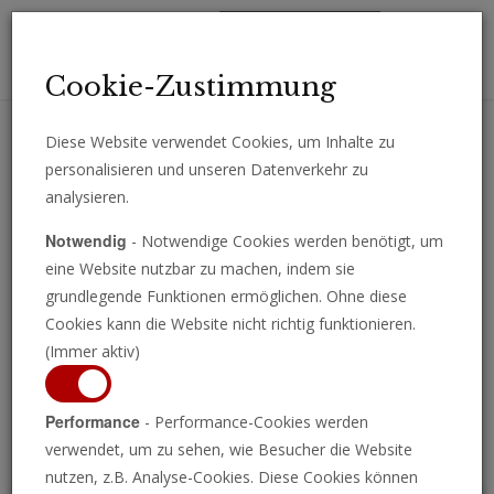
Toggl
Cookie-Zustimmung
navig
Diese Website verwendet Cookies, um Inhalte zu
personalisieren und unseren Datenverkehr zu
Erhalten Sie wichtige Analysen, Kommentare und Nachrichten
analysieren.
direkt per E-Mail.
Notwendig
- Notwendige Cookies werden benötigt, um
ABONNIEREN
eine Website nutzbar zu machen, indem sie
grundlegende Funktionen ermöglichen. Ohne diese
Cookies kann die Website nicht richtig funktionieren.
(Immer aktiv)
Programm ansehen
Performance
- Performance-Cookies werden
verwendet, um zu sehen, wie Besucher die Website
nutzen, z.B. Analyse-Cookies. Diese Cookies können