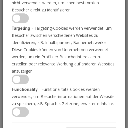
nicht verwendet werden, um einen bestimmten
Loading
Besucher direkt zu identifizieren.
P
Targeting
- Targeting-Cookies werden verwendet, um
Besucher zwischen verschiedenen Websites zu
identifizieren, z.B. Inhaltspartner, Bannernetzwerke.
Diese Cookies können von Unternehmen verwendet
werden, um ein Profil der Besucherinteressen zu
erstellen oder relevante Werbung auf anderen Websites
anzuzeigen.
Der Iran verliert Syrien
an Deutschland
Functionality
- Funktionalitäts-Cookies werden
verwendet, um Besucherinformationen auf der Website
zu speichern, z.B. Sprache, Zeitzone, erweiterte Inhalte.
24.05.2024 • 22 Minuten
Der Iran beherrscht heute den Nahen Osten.
Doch in der Region geschieht etwas