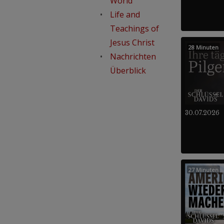
World
Life and
Teachings of
Jesus Christ
28 Minuten
Nachrichten
Überblick
30.07.2026
27 Minuten