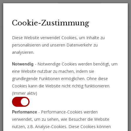
Toggl
Cookie-Zustimmung
navig
Diese Website verwendet Cookies, um Inhalte zu
personalisieren und unseren Datenverkehr zu
Erhalten Sie wichtige Analysen, Kommentare und Nachrichten
analysieren.
direkt per E-Mail.
Notwendig
- Notwendige Cookies werden benötigt, um
ABONNIEREN
eine Website nutzbar zu machen, indem sie
grundlegende Funktionen ermöglichen. Ohne diese
Cookies kann die Website nicht richtig funktionieren.
(Immer aktiv)
Programm ansehen
Performance
- Performance-Cookies werden
verwendet, um zu sehen, wie Besucher die Website
nutzen, z.B. Analyse-Cookies. Diese Cookies können