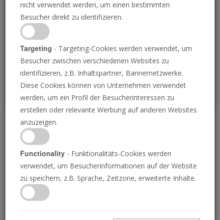
nicht verwendet werden, um einen bestimmten
Loading
Besucher direkt zu identifizieren.
P
Targeting
- Targeting-Cookies werden verwendet, um
Besucher zwischen verschiedenen Websites zu
identifizieren, z.B. Inhaltspartner, Bannernetzwerke.
Diese Cookies können von Unternehmen verwendet
werden, um ein Profil der Besucherinteressen zu
erstellen oder relevante Werbung auf anderen Websites
anzuzeigen.
Das Kommen Christi ‚ist
vor der Tür‘
Functionality
- Funktionalitäts-Cookies werden
verwendet, um Besucherinformationen auf der Website
zu speichern, z.B. Sprache, Zeitzone, erweiterte Inhalte.
26.09.2024 • 24 Minuten
Jesus Christus war der größte Prophet aller
Zeiten. Während Er auf der Erde war, offenbarte