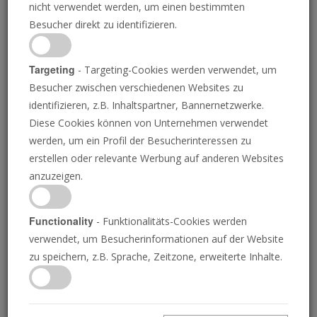
nicht verwendet werden, um einen bestimmten
Besucher direkt zu identifizieren.
Targeting
- Targeting-Cookies werden verwendet, um
Besucher zwischen verschiedenen Websites zu
identifizieren, z.B. Inhaltspartner, Bannernetzwerke.
Diese Cookies können von Unternehmen verwendet
werden, um ein Profil der Besucherinteressen zu
erstellen oder relevante Werbung auf anderen Websites
0
Amerikas größter Feind
seconds
anzuzeigen.
of
0
seconds
21.10.2021 • 25 Minuten
Functionality
- Funktionalitäts-Cookies werden
Amerika hat gerade einen schändlichen
verwendet, um Besucherinformationen auf der Website
Rückzug aus Afghanistan hinter sich. Während
zu speichern, z.B. Sprache, Zeitzone, erweiterte Inhalte.
die Weltsupermacht vor der Verantwortung
davonläuft und wieder einmal bei einer