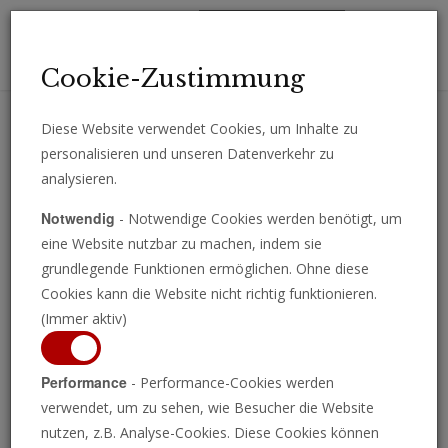
Toggl
Cookie-Zustimmung
navig
Diese Website verwendet Cookies, um Inhalte zu
personalisieren und unseren Datenverkehr zu
Erhalten Sie wichtige Analysen, Kommentare und Nachrichten
analysieren.
direkt per E-Mail.
Notwendig
- Notwendige Cookies werden benötigt, um
ABONNIEREN
eine Website nutzbar zu machen, indem sie
grundlegende Funktionen ermöglichen. Ohne diese
Cookies kann die Website nicht richtig funktionieren.
(Immer aktiv)
Programm ansehen
Performance
- Performance-Cookies werden
verwendet, um zu sehen, wie Besucher die Website
nutzen, z.B. Analyse-Cookies. Diese Cookies können