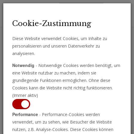
Toggl
Cookie-Zustimmung
navig
Diese Website verwendet Cookies, um Inhalte zu
personalisieren und unseren Datenverkehr zu
Erhalten Sie wichtige Analysen, Kommentare und Nachrichten
analysieren.
direkt per E-Mail.
Notwendig
- Notwendige Cookies werden benötigt, um
ABONNIEREN
eine Website nutzbar zu machen, indem sie
grundlegende Funktionen ermöglichen. Ohne diese
Cookies kann die Website nicht richtig funktionieren.
(Immer aktiv)
Programm ansehen
Performance
- Performance-Cookies werden
verwendet, um zu sehen, wie Besucher die Website
nutzen, z.B. Analyse-Cookies. Diese Cookies können