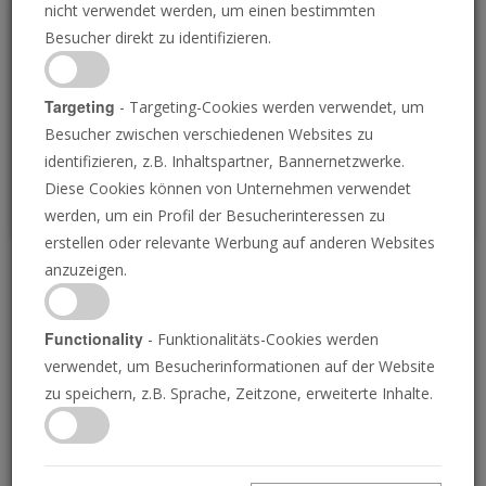
nicht verwendet werden, um einen bestimmten
Loading
Besucher direkt zu identifizieren.
P
Targeting
- Targeting-Cookies werden verwendet, um
Besucher zwischen verschiedenen Websites zu
identifizieren, z.B. Inhaltspartner, Bannernetzwerke.
Diese Cookies können von Unternehmen verwendet
werden, um ein Profil der Besucherinteressen zu
erstellen oder relevante Werbung auf anderen Websites
anzuzeigen.
Amerika unter Beschuss
wurde prophezeit
Functionality
- Funktionalitäts-Cookies werden
verwendet, um Besucherinformationen auf der Website
zu speichern, z.B. Sprache, Zeitzone, erweiterte Inhalte.
09.05.2025 • 23 Minuten
Amerika wird von innen angegriffen. Jeder, der
aufmerksam ist, kann das sehen. Aber nur ein