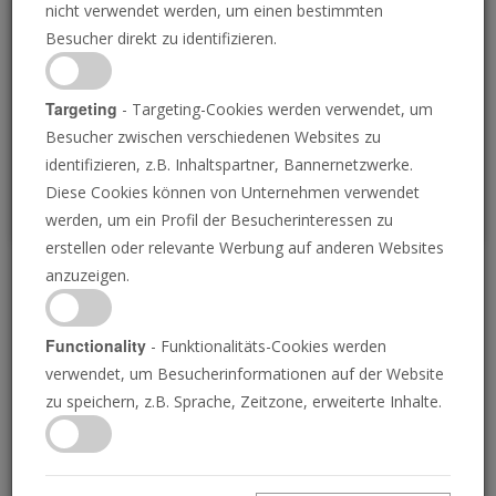
nicht verwendet werden, um einen bestimmten
Loading
Besucher direkt zu identifizieren.
P
Targeting
- Targeting-Cookies werden verwendet, um
Besucher zwischen verschiedenen Websites zu
identifizieren, z.B. Inhaltspartner, Bannernetzwerke.
Diese Cookies können von Unternehmen verwendet
werden, um ein Profil der Besucherinteressen zu
erstellen oder relevante Werbung auf anderen Websites
anzuzeigen.
Amerika unter Beschuss
wurde prophezeit
Functionality
- Funktionalitäts-Cookies werden
verwendet, um Besucherinformationen auf der Website
zu speichern, z.B. Sprache, Zeitzone, erweiterte Inhalte.
09.05.2025 • 23 Minuten
Amerika wird von innen angegriffen. Jeder, der
aufmerksam ist, kann das sehen. Aber nur ein