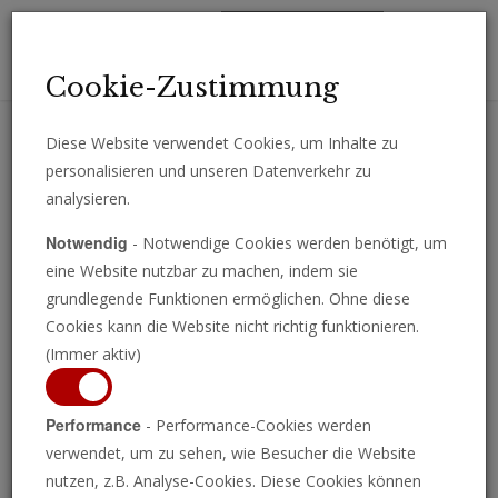
Toggl
Cookie-Zustimmung
navig
Diese Website verwendet Cookies, um Inhalte zu
personalisieren und unseren Datenverkehr zu
Erhalten Sie wichtige Analysen, Kommentare und Nachrichten
analysieren.
direkt per E-Mail.
Notwendig
- Notwendige Cookies werden benötigt, um
ABONNIEREN
eine Website nutzbar zu machen, indem sie
grundlegende Funktionen ermöglichen. Ohne diese
Cookies kann die Website nicht richtig funktionieren.
(Immer aktiv)
Programm ansehen
Performance
- Performance-Cookies werden
verwendet, um zu sehen, wie Besucher die Website
nutzen, z.B. Analyse-Cookies. Diese Cookies können