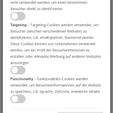
nicht verwendet werden, um einen bestimmten
Loading
Besucher direkt zu identifizieren.
P
Targeting
- Targeting-Cookies werden verwendet, um
Besucher zwischen verschiedenen Websites zu
identifizieren, z.B. Inhaltspartner, Bannernetzwerke.
Diese Cookies können von Unternehmen verwendet
werden, um ein Profil der Besucherinteressen zu
erstellen oder relevante Werbung auf anderen Websites
anzuzeigen.
Als Satan auf diese Erde
gestürzt wurde (Der
Functionality
- Funktionalitäts-Cookies werden
verwendet, um Besucherinformationen auf der Website
Schlüssel Davids mit
zu speichern, z.B. Sprache, Zeitzone, erweiterte Inhalte.
Gerald Flurry)