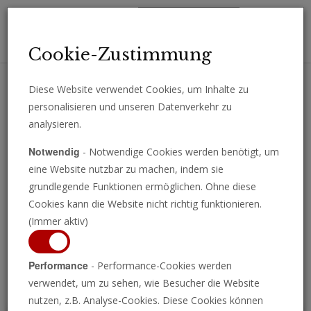
Toggl
Cookie-Zustimmung
navig
Diese Website verwendet Cookies, um Inhalte zu
personalisieren und unseren Datenverkehr zu
Erhalten Sie wichtige Analysen, Kommentare und Nachrichten
analysieren.
direkt per E-Mail.
Notwendig
- Notwendige Cookies werden benötigt, um
ABONNIEREN
eine Website nutzbar zu machen, indem sie
grundlegende Funktionen ermöglichen. Ohne diese
Cookies kann die Website nicht richtig funktionieren.
(Immer aktiv)
Programm ansehen
Performance
- Performance-Cookies werden
verwendet, um zu sehen, wie Besucher die Website
nutzen, z.B. Analyse-Cookies. Diese Cookies können