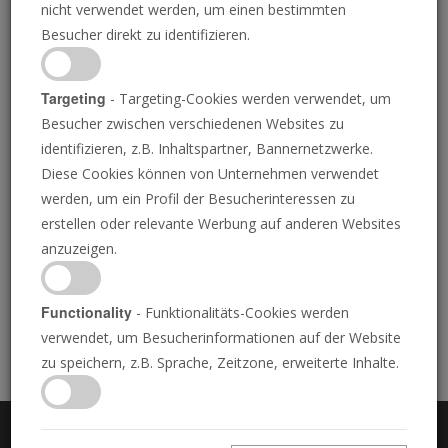
nicht verwendet werden, um einen bestimmten
Besucher direkt zu identifizieren.
PDF herunterladen
Targeting
- Targeting-Cookies werden verwendet, um
Besucher zwischen verschiedenen Websites zu
identifizieren, z.B. Inhaltspartner, Bannernetzwerke.
Diese Cookies können von Unternehmen verwendet
werden, um ein Profil der Besucherinteressen zu
erstellen oder relevante Werbung auf anderen Websites
Warenkorb
anzuzeigen.
Ihr Warenkorb ist leer. Für Literaturbestellungen
Functionality
- Funktionalitäts-Cookies werden
durchsuchen Sie unsere Bibliothek und legen Sie Artikel
verwendet, um Besucherinformationen auf der Website
in Ihren Warenkorb.
zu speichern, z.B. Sprache, Zeitzone, erweiterte Inhalte.