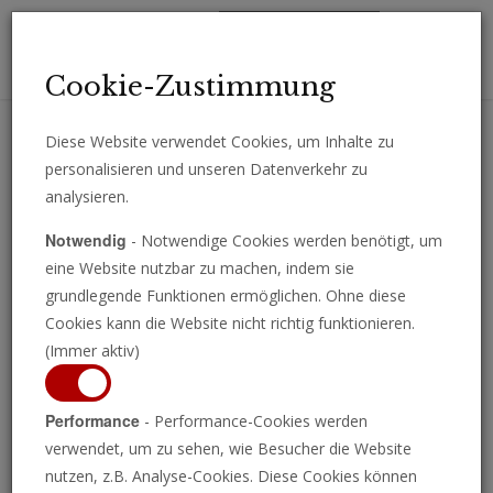
Toggl
Cookie-Zustimmung
navig
Diese Website verwendet Cookies, um Inhalte zu
personalisieren und unseren Datenverkehr zu
Erhalten Sie wichtige Analysen, Kommentare und Nachrichten
analysieren.
direkt per E-Mail.
Notwendig
- Notwendige Cookies werden benötigt, um
ABONNIEREN
eine Website nutzbar zu machen, indem sie
grundlegende Funktionen ermöglichen. Ohne diese
Cookies kann die Website nicht richtig funktionieren.
(Immer aktiv)
Let the Stones
Performance
- Performance-Cookies werden
verwendet, um zu sehen, wie Besucher die Website
Speak auf Deutsch,
nutzen, z.B. Analyse-Cookies. Diese Cookies können