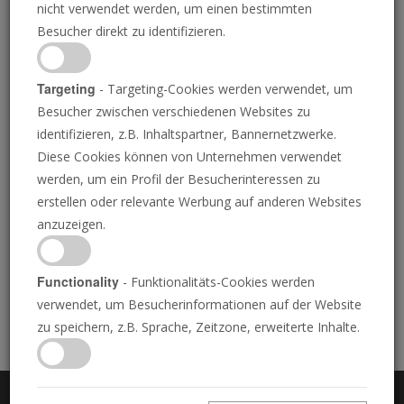
nicht verwendet werden, um einen bestimmten
Mai-Juni 2023
Besucher direkt zu identifizieren.
Targeting
- Targeting-Cookies werden verwendet, um
Besucher zwischen verschiedenen Websites zu
PDF herunterladen
identifizieren, z.B. Inhaltspartner, Bannernetzwerke.
Diese Cookies können von Unternehmen verwendet
werden, um ein Profil der Besucherinteressen zu
erstellen oder relevante Werbung auf anderen Websites
Warenkorb
anzuzeigen.
Ihr Warenkorb ist leer. Für Literaturbestellungen
Functionality
- Funktionalitäts-Cookies werden
durchsuchen Sie unsere Bibliothek und legen Sie Artikel
verwendet, um Besucherinformationen auf der Website
in Ihren Warenkorb.
zu speichern, z.B. Sprache, Zeitzone, erweiterte Inhalte.