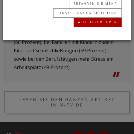
ERFAHREN SIE MEHR
Zu den Hauptbelastungsfaktoren gehören
EINSTELLUNGEN SPEICHERN
demnach fehlende Treffen mit Verwandten und
ALLE AKZEPTIEREN
Freunden (89 Prozent), Angst vor einer
Corona-Erkrankung bei Familie und Freunden
(60 Prozent), bei Familien mit Kindern zudem
Kita- und Schulschließungen (59 Prozent)
sowie bei den Berufstätigen mehr Stress am
Arbeitsplatz (49 Prozent).
”
LESEN SIE DEN GANZEN ARTIKEL
IN N-TV.DE