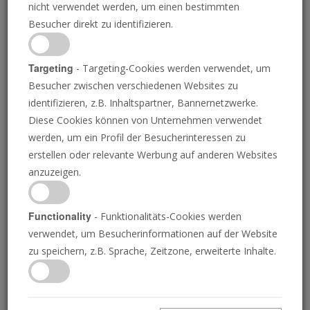
nicht verwendet werden, um einen bestimmten
N-TV.DE
24.06.2021
Besucher direkt zu identifizieren.
“
Targeting
- Targeting-Cookies werden verwendet, um
Fehlende soziale Kontakte, Schulschließungen,
Besucher zwischen verschiedenen Websites zu
Angst vor einer Infektion: Die Menschen in
identifizieren, z.B. Inhaltspartner, Bannernetzwerke.
Diese Cookies können von Unternehmen verwendet
Deutschland haben unter dem zweiten Corona-
werden, um ein Profil der Besucherinteressen zu
Lockdown deutlich stärker gelitten als unter
erstellen oder relevante Werbung auf anderen Websites
dem ersten im vergangenen Jahr. 42 Prozent
anzuzeigen.
der Bundesbürger fühlten sich im März stark
oder sehr stark von der Corona-Situation
Functionality
- Funktionalitäts-Cookies werden
belastet, wie aus dem in Hamburg
verwendet, um Besucherinformationen auf der Website
veröffentlichten Gesundheitsreport der
zu speichern, z.B. Sprache, Zeitzone, erweiterte Inhalte.
Techniker Krankenkasse (TK) hervorgeht. Im
Mai vergangenen Jahres, im ersten Lockdown,
waren es noch 35 Prozent.