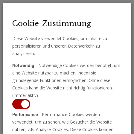
Toggl
Cookie-Zustimmung
navig
Diese Website verwendet Cookies, um Inhalte zu
personalisieren und unseren Datenverkehr zu
Erhalten Sie wichtige Analysen, Kommentare und Nachrichten
analysieren.
direkt per E-Mail.
Notwendig
- Notwendige Cookies werden benötigt, um
ABONNIEREN
eine Website nutzbar zu machen, indem sie
grundlegende Funktionen ermöglichen. Ohne diese
Cookies kann die Website nicht richtig funktionieren.
(Immer aktiv)
Zweiter Lockdown setzt
Performance
- Performance-Cookies werden
Deutschen stärker zu
verwendet, um zu sehen, wie Besucher die Website
nutzen, z.B. Analyse-Cookies. Diese Cookies können