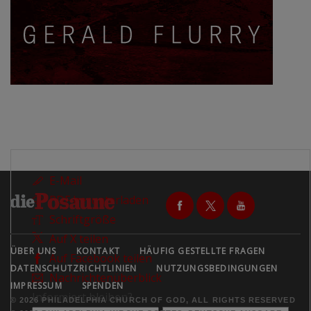
E-Mail
PDF herunterladen
Schriftgröße
Auf X teilen
ÜBER UNS
KONTAKT
HÄUFIG GESTELLTE FRAGEN
Auf Facebook teilen
DATENSCHUTZRICHTLINIEN
NUTZUNGSBEDINGUNGEN
Nachrichtenüberblick
IMPRESSUM
SPENDEN
Informiert bleiben?
© 2026 PHILADELPHIA CHURCH OF GOD, ALL RIGHTS RESERVED