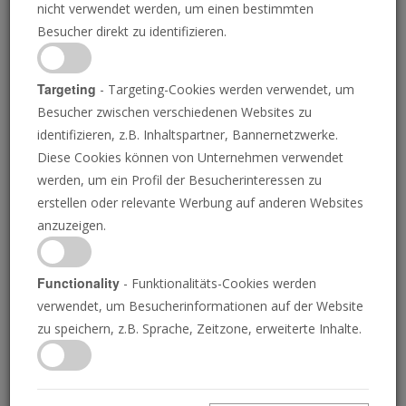
nicht verwendet werden, um einen bestimmten
Besucher direkt zu identifizieren.
Targeting
- Targeting-Cookies werden verwendet, um
Besucher zwischen verschiedenen Websites zu
identifizieren, z.B. Inhaltspartner, Bannernetzwerke.
Wird Russland dem Iran
Diese Cookies können von Unternehmen verwendet
werden, um ein Profil der Besucherinteressen zu
helfen, die Bombe zu
erstellen oder relevante Werbung auf anderen Websites
anzuzeigen.
bekommen?
Functionality
- Funktionalitäts-Cookies werden
verwendet, um Besucherinformationen auf der Website
25.06.2025
zu speichern, z.B. Sprache, Zeitzone, erweiterte Inhalte.
R
ussland spielte eine wichtige Rolle dabei,
Nordkorea zur Atombombe zu verhelfen, und
könnte nun dasselbe für den Iran tun, berichtete der