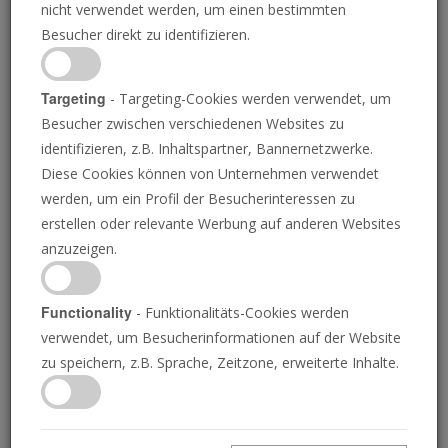
Verfassungsgericht prüft
nicht verwendet werden, um einen bestimmten
Besucher direkt zu identifizieren.
Kommentar Merkels
Targeting
- Targeting-Cookies werden verwendet, um
Besucher zwischen verschiedenen Websites zu
N-TV.DE
17.06.2021
identifizieren, z.B. Inhaltspartner, Bannernetzwerke.
“
Diese Cookies können von Unternehmen verwendet
werden, um ein Profil der Besucherinteressen zu
Die Wahl des FDP-Politikers Thomas
erstellen oder relevante Werbung auf anderen Websites
Kemmerich zum thüringischen
anzuzeigen.
Ministerpräsidenten mit Stimmen der AfD wird
ein Fall für das Bundesverfassungsgericht. Die
Functionality
- Funktionalitäts-Cookies werden
Karlsruher Richter wollen sich am 21. Juli mit
verwendet, um Besucherinformationen auf der Website
der Frage befassen, ob Kanzlerin Angela
zu speichern, z.B. Sprache, Zeitzone, erweiterte Inhalte.
Merkel sich auf einer offiziellen
Pressekonferenz bei einer Auslandsreise dazu
äußern durfte und die Statements im Internet