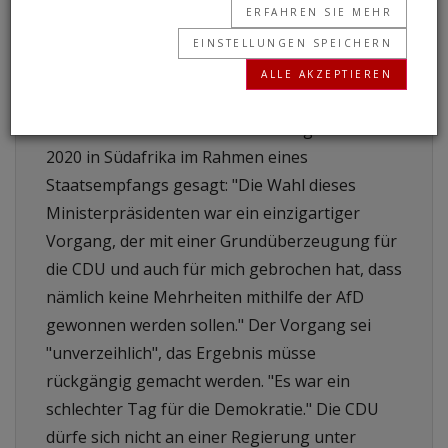
ERFAHREN SIE MEHR
auf den Seiten der Kanzlerin und der
EINSTELLUNGEN SPEICHERN
Bundesregierung veröffentlicht werden
ALLE AKZEPTIEREN
durften.
Merkel hatte nach der Wahl Anfang Februar
2020 in Südafrika im Rahmen eines
Staatsempfangs gesagt: "Die Wahl dieses
Ministerpräsidenten war ein einzigartiger
Vorgang, der mit einer Grundüberzeugung für
die CDU und auch für mich gebrochen hat, dass
nämlich keine Mehrheiten mithilfe der AfD
gewonnen werden sollen." Der Vorgang sei
"unverzeihlich", das Ergebnis müsse
rückgängig gemacht werden. "Es war ein
schlechter Tag für die Demokratie." Die CDU
dürfe sich nicht an einer Regierung unter