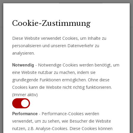
Toggl
Cookie-Zustimmung
navig
Diese Website verwendet Cookies, um Inhalte zu
personalisieren und unseren Datenverkehr zu
Erhalten Sie wichtige Analysen, Kommentare und Nachrichten
analysieren.
direkt per E-Mail.
Notwendig
- Notwendige Cookies werden benötigt, um
ABONNIEREN
eine Website nutzbar zu machen, indem sie
grundlegende Funktionen ermöglichen. Ohne diese
Cookies kann die Website nicht richtig funktionieren.
(Immer aktiv)
Wirbel um Thüringer
Performance
- Performance-Cookies werden
Landtagswahl:
verwendet, um zu sehen, wie Besucher die Website
nutzen, z.B. Analyse-Cookies. Diese Cookies können