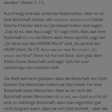
werden.“ (Amos 7, 11).
Kurzfristig sind das schlechte Nachrichten. Aber es ist
eine Botschaft Gottes, die
verkündet werden muss!
Dieser
falsche Priester wird vor Jerobeam treten und sagen:
„Das ist es, was
Amos
sagt.“ Er sagt nicht, dass das eine
Botschaft
Gottes
ist! Wenn aber Amos spricht, sagt der:
„So höre nun des HERRN Wort!“ und „So spricht der
HERR“
(
Vers 16-17
). Amos kam mit einer Botschaft:
„
So
spricht der Herr!
“ Amos ist nur ein Bote. Gott gibt dem
Boten Seine Botschaft und sagt:
Geh hin und
überbringe das meinem Volk.
Die Welt will nicht glauben, dass die Botschaft von Gott
kommt. Die Menschen halten sie fast immer für eine
Botschaft eines Menschen. Aber es ist nicht die
Botschaft eines Menschen.
Es ist das, was
Gott
sagt
! Es ist
eine so mächtige Botschaft, dass man eigentlich gar
nicht leugnen kann, dass sie von Gott kommt – aber die