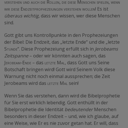
verstehen und auch die Rollen, die diese Menschen spielen, wenn
wir diese Endzeitprophezeiungen verstehen wollen!
Es ist
überaus wichtig
, dass wir wissen, wer diese Menschen
sind.
Gott gibt uns Kontrollpunkte in den Prophezeiungen
der Bibel: Die Endzeit, das „letzte Ende“ und die „letzte
Stunde
“. Diese Prophezeiung erfüllt sich in
Jerobeams
Zeitspanne
– oder wir könnten auch sagen, das
Jerobeam-Ende
– das
letzte Mal,
dass Gott uns Seine
Botschaft bringen wird! Gott wird Seinem Volk diese
Warnung nicht noch einmal aussprechen; die Zeit
Jerobeams wird das
letzte Mal
sein!
Wenn Sie das verstehen, dann wird die Bibelprophetie
für Sie erst wirklich lebendig. Gott enthüllt in der
Bibelprophetie die Identität
bedeutender
Menschen
besonders in dieser Endzeit – und, wie ich glaube, auf
eine Weise, wie Er es nie zuvor getan hat. Er will, dass