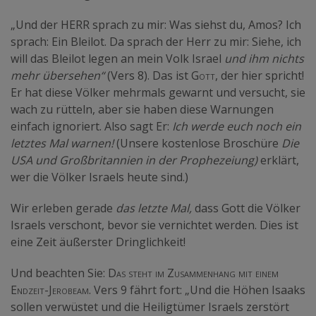
„Und der HERR sprach zu mir: Was siehst du, Amos? Ich
sprach: Ein Bleilot. Da sprach der Herr zu mir: Siehe, ich
will das Bleilot legen an mein Volk Israel
und ihm nichts
mehr übersehen“
(Vers 8). Das ist
Gott
, der hier spricht!
Er hat diese Völker mehrmals gewarnt und versucht, sie
wach zu rütteln, aber sie haben diese Warnungen
einfach ignoriert. Also sagt Er:
Ich werde euch noch ein
letztes Mal warnen!
(Unsere kostenlose Broschüre
Die
USA und Großbritannien in der Prophezeiung)
erklärt,
wer die Völker Israels heute sind.)
Wir erleben gerade
das letzte Mal,
dass Gott die Völker
Israels verschont, bevor sie vernichtet werden. Dies ist
eine Zeit äußerster Dringlichkeit!
Und beachten Sie:
Das steht im Zusammenhang mit einem
Endzeit-Jerobeam.
Vers 9 fährt fort: „Und die Höhen Isaaks
sollen verwüstet und die Heiligtümer Israels zerstört