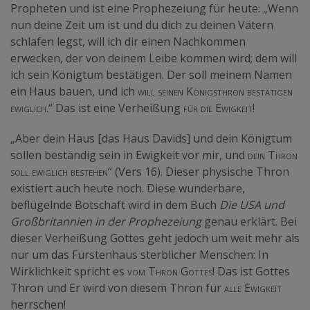
Propheten und ist eine Prophezeiung für heute: „Wenn
nun deine Zeit um ist und du dich zu deinen Vätern
schlafen legst, will ich dir einen Nachkommen
erwecken, der von deinem Leibe kommen wird; dem will
ich sein Königtum bestätigen. Der soll meinem Namen
ein Haus bauen, und ich
will seinen Königsthron bestätigen
ewiglich.
“ Das ist eine Verheißung
für die Ewigkeit
!
„Aber dein Haus [das Haus Davids] und dein Königtum
sollen beständig sein in Ewigkeit vor mir, und
dein Thron
soll ewiglich bestehen
“ (Vers 16). Dieser physische Thron
existiert auch heute noch. Diese wunderbare,
beflügelnde Botschaft wird in dem Buch
Die USA und
Großbritannien in der Prophezeiung
genau erklärt. Bei
dieser Verheißung Gottes geht jedoch um weit mehr als
nur um das Fürstenhaus sterblicher Menschen: In
Wirklichkeit spricht es
vom Thron Gottes
! Das ist Gottes
Thron und Er wird von diesem Thron für
alle Ewigkeit
herrschen!