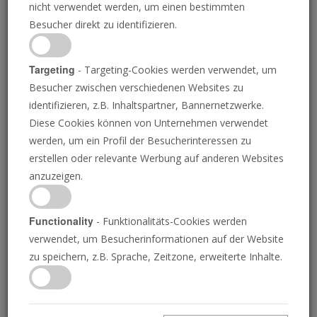
nicht verwendet werden, um einen bestimmten
Besucher direkt zu identifizieren.
Targeting
- Targeting-Cookies werden verwendet, um
Besucher zwischen verschiedenen Websites zu
GERBRAND VAN DEN EECKHOUT
identifizieren, z.B. Inhaltspartner, Bannernetzwerke.
Diese Cookies können von Unternehmen verwendet
Wer ist der Jerobeam der
werden, um ein Profil der Besucherinteressen zu
erstellen oder relevante Werbung auf anderen Websites
heutigen Zeit?
anzuzeigen.
Functionality
- Funktionalitäts-Cookies werden
verwendet, um Besucherinformationen auf der Website
Die biblische Prophetie enthüllt, wer er ist und
zu speichern, z.B. Sprache, Zeitzone, erweiterte Inhalte.
in welchem Land er heute regiert. Sie müssen
diese Offenbarungen dringend unter Beweis
stellen.