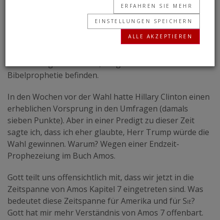
ERFAHREN SIE MEHR
GERALD FLURRY
• 15.05.2017
EINSTELLUNGEN SPEICHERN
D
ALLE AKZEPTIEREN
onald Trumps Wahlsieg bei den
Präsidentschaftswahlen in den Vereinigten
Staaten zeigt uns klar an, wo genau wir uns in der
Bibelprophetie befinden.
In den Wochen vor der Wahl hatte Hillary Clinton einen
erheblichen Vorsprung in den Umfragen (damals
sieben Punkte). Aber in einer Predigt zu dieser Zeit
sagte ich, dass ich eher glaubte, Herr Trump würde die
Wahl gewinnen. Warum? Wegen einer Endzeit-
Prophezeiung im Buch Amos.
Gott teilt uns offensichtlich mit, dass wir jetzt in die
Zeitspanne von Amos Kapitel 7 eingetreten sind. Was
bedeutet diese Zeitspanne für Amerika und für
Sie
?
Gott hat mir mehr Verständnis von Amos 7 offenbart.