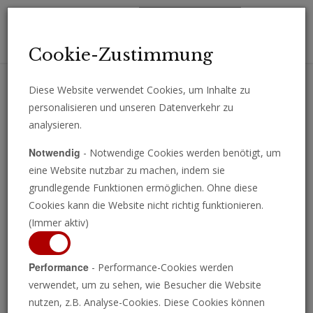
Toggl
Cookie-Zustimmung
navig
Diese Website verwendet Cookies, um Inhalte zu
personalisieren und unseren Datenverkehr zu
Erhalten Sie wichtige Analysen, Kommentare und Nachrichten
analysieren.
direkt per E-Mail.
Notwendig
- Notwendige Cookies werden benötigt, um
ABONNIEREN
eine Website nutzbar zu machen, indem sie
grundlegende Funktionen ermöglichen. Ohne diese
Cookies kann die Website nicht richtig funktionieren.
(Immer aktiv)
Webb-Teleskop entdeckt
Performance
- Performance-Cookies werden
verwendet, um zu sehen, wie Besucher die Website
frühe Galaxien
nutzen, z.B. Analyse-Cookies. Diese Cookies können