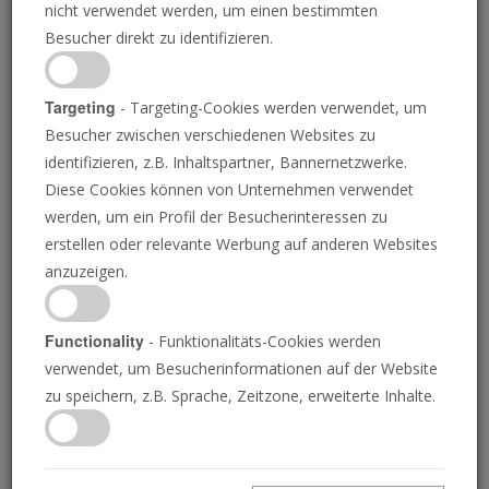
nicht verwendet werden, um einen bestimmten
Besucher direkt zu identifizieren.
JOSUE MICHELS
• 25.11.2022
D
Targeting
- Targeting-Cookies werden verwendet, um
NASA
as James-Webb-Weltraumteleskop der
hat
Besucher zwischen verschiedenen Websites zu
zwei helle Galaxien gefunden, die zwischen 350
identifizieren, z.B. Inhaltspartner, Bannernetzwerke.
Millionen und 450 Millionen Jahren nach der Geburt des
Diese Cookies können von Unternehmen verwendet
Universums entstanden sein sollen. Die Helligkeit und
werden, um ein Profil der Besucherinteressen zu
die Struktur der Galaxien drohen die mit der
erstellen oder relevante Werbung auf anderen Websites
Urknalltheorie verbundenen Annahmen zu widerlegen.
anzuzeigen.
Diese Galaxien hätten sich vielleicht nur 100
Millionen Jahre nach dem Urknall
Functionality
- Funktionalitäts-Cookies werden
zusammenfinden müssen. Niemand hatte
verwendet, um Besucherinformationen auf der Website
erwartet, dass das dunkle Zeitalter so früh
zu speichern, z.B. Sprache, Zeitzone, erweiterte Inhalte.
beendet sein würde.
- Garth Illingworth, emeritierter Professor für
Astronomie und Astrophysik an der University of