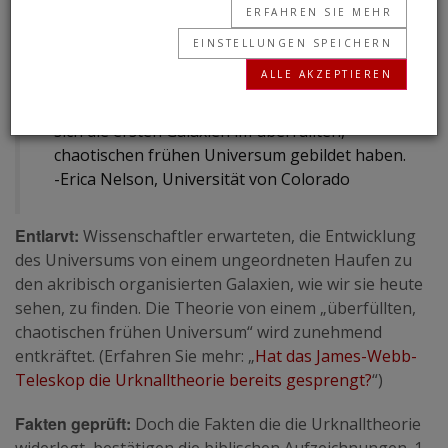
California-Santa Cruz
ERFAHREN SIE MEHR
Unser Team war beeindruckt von der
EINSTELLUNGEN SPEICHERN
Möglichkeit, die Form dieser ersten Galaxien zu
ALLE AKZEPTIEREN
messen; ihre ruhigen, geordneten Scheiben
stellen unser Verständnis davon in Frage, wie
sich die ersten Galaxien im überfüllten,
chaotischen frühen Universum gebildet haben.
-Erica Nelson, Universität von Colorado
Entlarvt:
Wissenschaftler erwarteten, die Entwicklung
des Universums von einem ungeordneten Haufen zu
den akribisch organisierten Galaxien, wie wir sie heute
sehen, zu finden. Die Theorie von einem „überfüllten,
chaotischen frühen Universum“ wird zunehmend
entkräftet. (Erfahren Sie mehr: „
Hat das James-Webb-
Teleskop die Urknalltheorie bereits gesprengt?
“)
Fakten geprüft:
Doch die Fakten die die Urknalltheorie