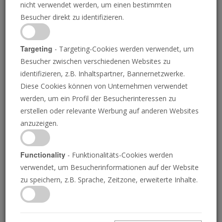
nicht verwendet werden, um einen bestimmten
Besucher direkt zu identifizieren.
Targeting
- Targeting-Cookies werden verwendet, um
Besucher zwischen verschiedenen Websites zu
REICHSTAGSGEBÄUDE
identifizieren, z.B. Inhaltspartner, Bannernetzwerke.
Diese Cookies können von Unternehmen verwendet
Warum Sie die
werden, um ein Profil der Besucherinteressen zu
erstellen oder relevante Werbung auf anderen Websites
Bundestagswahl genau
anzuzeigen.
verfolgen sollten
Functionality
- Funktionalitäts-Cookies werden
verwendet, um Besucherinformationen auf der Website
zu speichern, z.B. Sprache, Zeitzone, erweiterte Inhalte.
JOSUE MICHELS
• 21.02.2025
D
iesen Sonntag wird in Deutschland gewählt, was