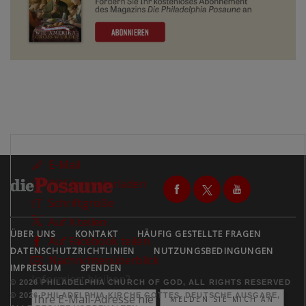
E-Mail
PDF herunterladen
Schriftgröße
Auf X teilen
ÜBER UNS
KONTAKT
HÄUFIG GESTELLTE FRAGEN
Auf Facebook teilen
DATENSCHUTZRICHTLINIEN
NUTZUNGSBEDINGUNGEN
Nachrichtenüberblick
IMPRESSUM
SPENDEN
Informiert bleiben?
© 2026 PHILADELPHIA CHURCH OF GOD, ALL RIGHTS RESERVED
© 2026 PHILADELPHIA KIRCHE GOTTES, DEUTSCHE AUSGABE,
MELDEN SIE MICH AN