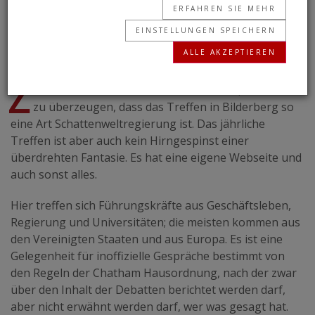
ERFAHREN SIE MEHR
Elite blickt auf die katholische Kirche.
EINSTELLUNGEN SPEICHERN
ALLE AKZEPTIEREN
RICHARD PALMER
• 06.07.2018
Z
uerst einmal werde ich nicht versuchen, Sie davon
zu überzeugen, dass das Treffen in Bilderberg so
eine Art Schattenweltregierung ist. Das jährliche
Treffen ist aber auch kein Hirngespinst einer
überdrehten Fantasie. Es hat eine eigene Webseite und
auch sonst alles.
Hier treffen sich Führungskräfte aus Geschäftsleben,
Regierung und Universitäten; die meisten kommen aus
den Vereinigten Staaten und aus Europa. Es ist eine
Gelegenheit für inoffizielle Gespräche bestimmt von
den Regeln der Chatham Hausordnung, nach der zwar
über den Inhalt der Debatten berichtet werden darf,
aber nicht erwähnt werden darf, wer was gesagt hat.