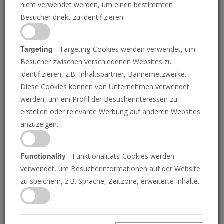
nicht verwendet werden, um einen bestimmten
Besucher direkt zu identifizieren.
Targeting
- Targeting-Cookies werden verwendet, um
Besucher zwischen verschiedenen Websites zu
GETTY IMAGES
identifizieren, z.B. Inhaltspartner, Bannernetzwerke.
Diese Cookies können von Unternehmen verwendet
werden, um ein Profil der Besucherinteressen zu
Warum nahm der
erstellen oder relevante Werbung auf anderen Websites
anzuzeigen.
katholische Kardinal an
dem Gipfeltreffen von
Functionality
- Funktionalitäts-Cookies werden
verwendet, um Besucherinformationen auf der Website
Bilderberg teil?
zu speichern, z.B. Sprache, Zeitzone, erweiterte Inhalte.
Zuerst Davos und jetzt Bilderberg – Europas