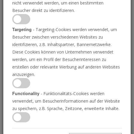
nicht verwendet werden, um einen bestimmten
Besucher direkt zu identifizieren.
Targeting
- Targeting-Cookies werden verwendet, um
Besucher zwischen verschiedenen Websites zu
GILES CLARKE/AVAAZ VIA GETTY IMAGES
identifizieren, z.B. Inhaltspartner, Bannernetzwerke.
Diese Cookies können von Unternehmen verwendet
Völkermord im Sudan:
werden, um ein Profil der Besucherinteressen zu
erstellen oder relevante Werbung auf anderen Websites
Paramilitärs stürmen die
anzuzeigen.
Stadt Darfur
Functionality
- Funktionalitäts-Cookies werden
verwendet, um Besucherinformationen auf der Website
zu speichern, z.B. Sprache, Zeitzone, erweiterte Inhalte.
RICHARD PALMER
• 29.10.2025
T
ausende werden wahrscheinlich gerade jetzt im