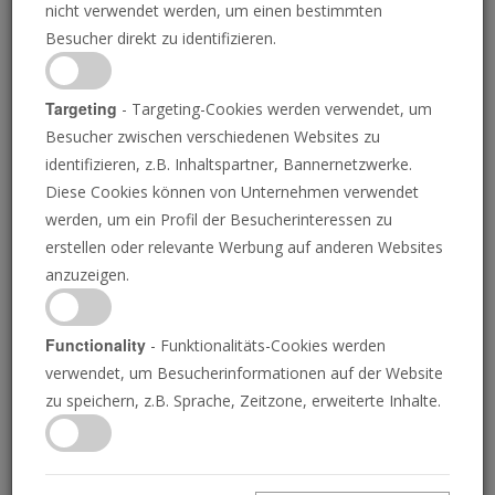
nicht verwendet werden, um einen bestimmten
Besucher direkt zu identifizieren.
Targeting
- Targeting-Cookies werden verwendet, um
Besucher zwischen verschiedenen Websites zu
EMMA MOORE/DIE POSAUNE
identifizieren, z.B. Inhaltspartner, Bannernetzwerke.
Diese Cookies können von Unternehmen verwendet
Trump unterstützt die
werden, um ein Profil der Besucherinteressen zu
erstellen oder relevante Werbung auf anderen Websites
NATO, „Hüten Sie sich
anzuzeigen.
vor dem Europa, das Sie
Functionality
- Funktionalitäts-Cookies werden
verwendet, um Besucherinformationen auf der Website
sich wünschen“, Japans
zu speichern, z.B. Sprache, Zeitzone, erweiterte Inhalte.
Remilitarisierung.