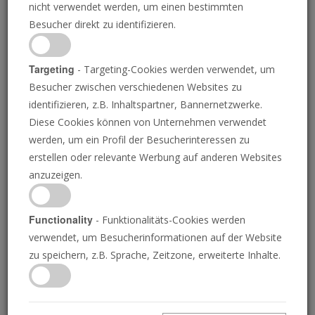
nicht verwendet werden, um einen bestimmten
N-TV.DE
15.06.2021
Besucher direkt zu identifizieren.
“
Targeting
- Targeting-Cookies werden verwendet, um
Trotz des Rüstungsexportstopps verdient die
Besucher zwischen verschiedenen Websites zu
deutsche Branche weiter gut mit Geschäften in
identifizieren, z.B. Inhaltspartner, Bannernetzwerke.
Diese Cookies können von Unternehmen verwendet
Saudi-Arabien. In den vergangenen acht
werden, um ein Profil der Besucherinteressen zu
Monaten genehmigt die Bundesregierung 57
erstellen oder relevante Werbung auf anderen Websites
Ausfuhren. Auch wenn es sich dabei nicht um
anzuzeigen.
Kriegsgerät handelt, nennt die Linke die
Genehmigungen "unerträglich".
Functionality
- Funktionalitäts-Cookies werden
Die Bundesregierung hat seit Ende Oktober
verwendet, um Besucherinformationen auf der Website
zu speichern, z.B. Sprache, Zeitzone, erweiterte Inhalte.
2020 Rüstungsexporte im Wert von mehr als
30 Millionen Euro an Saudi-Arabien genehmigt.
Das geht aus einer Antwort des