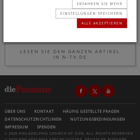
Bundeswirtschaftsministeriums auf eine
ERFAHREN SIE MEHR
Anfrage der Linken-Bundestagsabgeordneten
EINSTELLUNGEN SPEICHERN
Sevim Dagdelen hervor.
”
ALLE AKZEPTIEREN
LESEN SIE DEN GANZEN ARTIKEL
IN N-TV.DE
ÜBER UNS
KONTAKT
HÄUFIG GESTELLTE FRAGEN
DATENSCHUTZRICHTLINIEN
NUTZUNGSBEDINGUNGEN
IMPRESSUM
SPENDEN
© 2026 PHILADELPHIA CHURCH OF GOD, ALL RIGHTS RESERVED
© 2026 PHILADELPHIA KIRCHE GOTTES, DEUTSCHE AUSGABE,