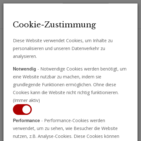
Toggl
Cookie-Zustimmung
navig
Diese Website verwendet Cookies, um Inhalte zu
personalisieren und unseren Datenverkehr zu
Erhalten Sie wichtige Analysen, Kommentare und Nachrichten
analysieren.
direkt per E-Mail.
Notwendig
- Notwendige Cookies werden benötigt, um
ABONNIEREN
eine Website nutzbar zu machen, indem sie
grundlegende Funktionen ermöglichen. Ohne diese
Cookies kann die Website nicht richtig funktionieren.
(Immer aktiv)
Saudische Millionen für
Performance
- Performance-Cookies werden
deutsche Rüstungsgüter
verwendet, um zu sehen, wie Besucher die Website
nutzen, z.B. Analyse-Cookies. Diese Cookies können