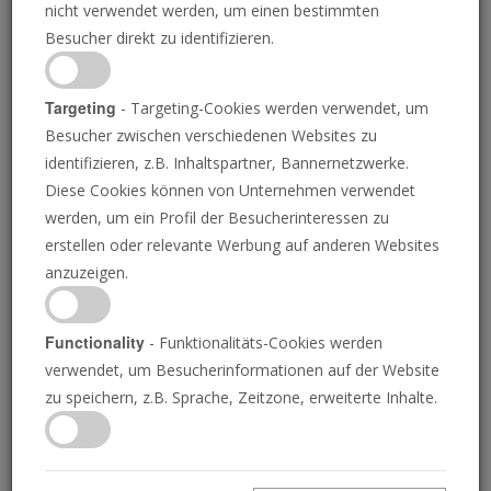
nicht verwendet werden, um einen bestimmten
Besucher direkt zu identifizieren.
Targeting
- Targeting-Cookies werden verwendet, um
Besucher zwischen verschiedenen Websites zu
DIMITAR DILKOFF/AFP VIA GETTY IMAGES
identifizieren, z.B. Inhaltspartner, Bannernetzwerke.
Diese Cookies können von Unternehmen verwendet
werden, um ein Profil der Besucherinteressen zu
Russlands Krieg gegen
erstellen oder relevante Werbung auf anderen Websites
anzuzeigen.
die Ukraine gestaltet
Europa neu
Functionality
- Funktionalitäts-Cookies werden
verwendet, um Besucherinformationen auf der Website
zu speichern, z.B. Sprache, Zeitzone, erweiterte Inhalte.
Eine der dramatischsten Prophezeiungen der
Bibel entfaltet sich vor unseren Augen.