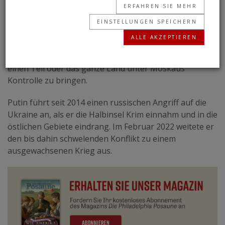
ERFAHREN SIE MEHR
EINSTELLUNGEN SPEICHERN
GERALD FLURRY
• 17.10.2023
I
ALLE AKZEPTIEREN
n den letzten anderthalb Jahren hat das Russland von
Wladimir Putin die Ukraine brutal angegriffen, um
einen Teil oder das ganze Land unter Moskaus
Kontrolle zu bringen.
Putin führt seit 2014 einen russischen Angriff auf die
Ukraine an, als er die Halbinsel Krim einnahm und in die
östlichen Gebiete eindrang. Im Februar 2022 weitete er
den bis dahin schwelenden Konflikt zu einem
ausgewachsenen Krieg aus.