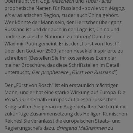
Oberhaupt von
Gog, Meschech
und
Tubal - alles
prophetische Namen für Russland - sowie von
Magog,
einer
asiatischen Region, zu der auch China gehört.
Wer könnte der Mann sein, der Herrscher über ganz
Russland ist und der auch in der Lage ist, China und
andere asiatische Nationen zu führen? Damit ist
Wladimir Putin gemeint. Er ist der „Fürst von Rosch”,
über den Gott vor 2500 Jahren Hesekiel inspirierte zu
schreiben! (Bestellen Sie Ihr kostenloses Exemplar
meiner Broschüre, das diese Schriftstellen im Detail
untersucht,
Der prophezeite „Fürst von Russland”
)
Der „Fürst von Rosch” ist ein erstaunlich mächtiger
Mann, und er hat eine starke Wirkung auf Europa. Die
Reaktion
innerhalb Europas auf diesen russischen
Krieg sollten Sie genau im Auge behalten: Sie formt die
zukünftige Zusammensetzung des Heiligen Römischen
Reiches! Sie veranlasst die europäischen Staats- und
Regierungschefs dazu,
dringend Maßnahmen
zu