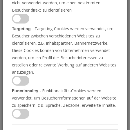
nicht verwendet werden, um einen bestimmten
ihre Schwerter
Besucher direkt zu identifizieren.
Targeting
- Targeting-Cookies werden verwendet, um
Besucher zwischen verschiedenen Websites zu
JEREMIAH JACQUES
• 06.07.2026
C
identifizieren, z.B. Inhaltspartner, Bannernetzwerke.
hinas geheime Ausbildung russischer Streitkräfte
Diese Cookies können von Unternehmen verwendet
im vergangenen Jahr wurde vom
werden, um ein Profil der Besucherinteressen zu
Verteidigungsminister von Präsident Wladimir Putin
erstellen oder relevante Werbung auf anderen Websites
persönlich genehmigt und unter direkter Beteiligung
anzuzeigen.
von mindestens vier hochrangigen Generälen beider
Länder durchgeführt, wie Reuters am 1. Juli berichtete.
Die Übung diente dazu, Russlands Invasion in der
Functionality
- Funktionalitäts-Cookies werden
Ukraine voranzutreiben, und trägt dazu bei, die
verwendet, um Besucherinformationen auf der Website
Grundlagen für eine vertiefte militärische
zu speichern, z.B. Sprache, Zeitzone, erweiterte Inhalte.
Zusammenarbeit zwischen Russland und China zu
schaffen, die laut biblischer Prophezeiung die Welt
erschüttern wird.