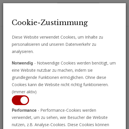
Toggl
Cookie-Zustimmung
navig
Diese Website verwendet Cookies, um Inhalte zu
personalisieren und unseren Datenverkehr zu
Erhalten Sie wichtige Analysen, Kommentare und Nachrichten
analysieren.
direkt per E-Mail.
Notwendig
- Notwendige Cookies werden benötigt, um
ABONNIEREN
eine Website nutzbar zu machen, indem sie
grundlegende Funktionen ermöglichen. Ohne diese
Cookies kann die Website nicht richtig funktionieren.
(Immer aktiv)
Russland und China
Performance
- Performance-Cookies werden
verwendet, um zu sehen, wie Besucher die Website
schärfen gemeinsam
nutzen, z.B. Analyse-Cookies. Diese Cookies können