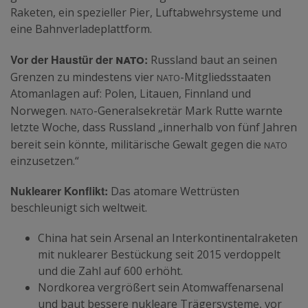
Raketen, ein spezieller Pier, Luftabwehrsysteme und
eine Bahnverladeplattform.
nato
Vor der Haustür der
:
Russland baut an seinen
nato
Grenzen zu mindestens vier
-Mitgliedsstaaten
Atomanlagen auf: Polen, Litauen, Finnland und
nato
Norwegen.
-Generalsekretär Mark Rutte warnte
letzte Woche, dass Russland „innerhalb von fünf Jahren
nato
bereit sein könnte, militärische Gewalt gegen die
einzusetzen.“
Nuklearer Konflikt:
Das atomare Wettrüsten
beschleunigt sich weltweit.
China hat sein Arsenal an Interkontinentalraketen
mit nuklearer Bestückung seit 2015 verdoppelt
und die Zahl auf 600 erhöht.
Nordkorea vergrößert sein Atomwaffenarsenal
und baut bessere nukleare Trägersysteme, vor