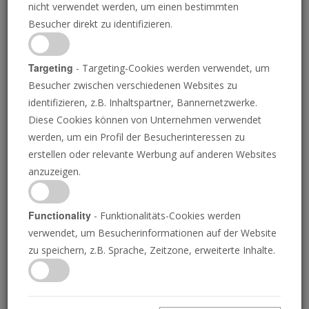
nicht verwendet werden, um einen bestimmten
Besucher direkt zu identifizieren.
Targeting
- Targeting-Cookies werden verwendet, um
Besucher zwischen verschiedenen Websites zu
identifizieren, z.B. Inhaltspartner, Bannernetzwerke.
Diese Cookies können von Unternehmen verwendet
Russland rüstet
werden, um ein Profil der Besucherinteressen zu
erstellen oder relevante Werbung auf anderen Websites
Nuklearanlagen an
anzuzeigen.
NATO-Grenzen auf
Functionality
- Funktionalitäts-Cookies werden
verwendet, um Besucherinformationen auf der Website
zu speichern, z.B. Sprache, Zeitzone, erweiterte Inhalte.
18.06.2025
R
ussland hat in den letzten Jahren zahlreiche
Nuklearanlagen in der Nähe seiner europäischen