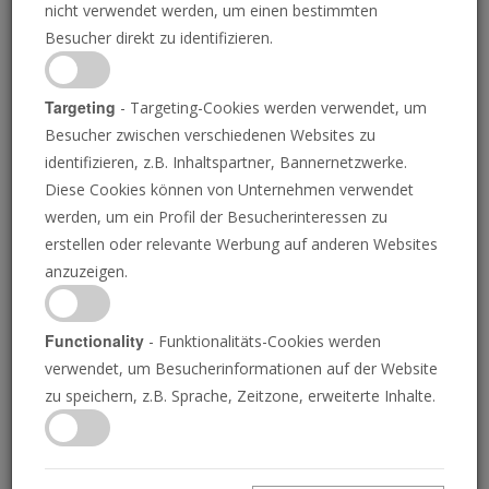
nicht verwendet werden, um einen bestimmten
Besucher direkt zu identifizieren.
Targeting
- Targeting-Cookies werden verwendet, um
Besucher zwischen verschiedenen Websites zu
JOHN THYS/AFP VIA GETTY IMAGES
identifizieren, z.B. Inhaltspartner, Bannernetzwerke.
Diese Cookies können von Unternehmen verwendet
Russland provoziert, die
werden, um ein Profil der Besucherinteressen zu
erstellen oder relevante Werbung auf anderen Websites
NATO debattiert
anzuzeigen.
Functionality
- Funktionalitäts-Cookies werden
verwendet, um Besucherinformationen auf der Website
JOSUE MICHELS
• 24.09.2025
D
zu speichern, z.B. Sprache, Zeitzone, erweiterte Inhalte.
er Flughafen Kopenhagen, das verkehrsreichste
Drehkreuz in Skandinavien, wurde am
Montagabend geschlossen, nachdem große Drohnen
im beschränkten Luftraum gesichtet wurden. Russland