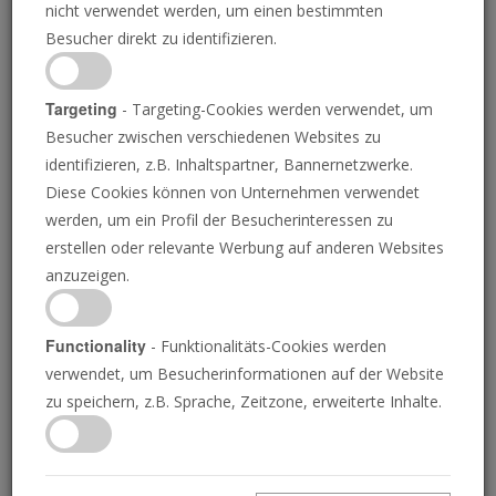
nicht verwendet werden, um einen bestimmten
Besucher direkt zu identifizieren.
Targeting
- Targeting-Cookies werden verwendet, um
Besucher zwischen verschiedenen Websites zu
MIKHAIL SVETLOV/GETTY IMAGES
identifizieren, z.B. Inhaltspartner, Bannernetzwerke.
Diese Cookies können von Unternehmen verwendet
werden, um ein Profil der Besucherinteressen zu
Putins Strategie, Europa
erstellen oder relevante Werbung auf anderen Websites
anzuzeigen.
zu teilen, ist gescheitert
Functionality
- Funktionalitäts-Cookies werden
verwendet, um Besucherinformationen auf der Website
JEREMIAH JACQUES
• 16.11.2018
zu speichern, z.B. Sprache, Zeitzone, erweiterte Inhalte.
„E
s ist gut möglich, dass die Westeuropäer sich
nun mehr mit den Polen und Balten verbunden
fühlen, die schon seit langem vor Russlands