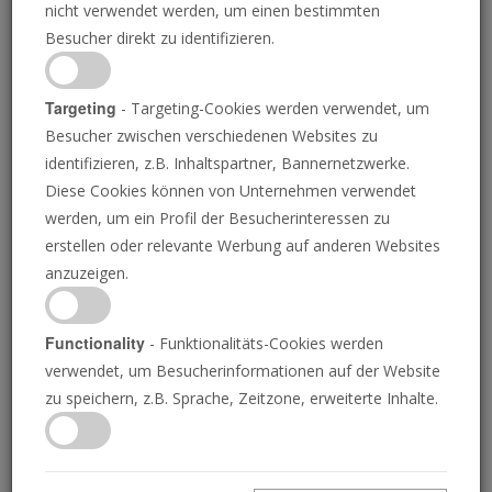
nicht verwendet werden, um einen bestimmten
Besucher direkt zu identifizieren.
Targeting
- Targeting-Cookies werden verwendet, um
Besucher zwischen verschiedenen Websites zu
identifizieren, z.B. Inhaltspartner, Bannernetzwerke.
Diese Cookies können von Unternehmen verwendet
Putin und Erdoğan
werden, um ein Profil der Besucherinteressen zu
erstellen oder relevante Werbung auf anderen Websites
klopfen wieder an Frau
anzuzeigen.
Merkels Tür
Functionality
- Funktionalitäts-Cookies werden
verwendet, um Besucherinformationen auf der Website
zu speichern, z.B. Sprache, Zeitzone, erweiterte Inhalte.
Sanktionen zwingen die beiden Autokraten, mit
Deutschland über Syrien zu verhandeln.