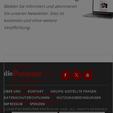
Bleiben Sie informiert und abonnieren
Sie unseren Newsletter. Dies ist
kostenlos und ohne weitere
Verpflichtung.
E-Mail
PDF herunterladen
Schriftgröße
Auf X teilen
ÜBER UNS
KONTAKT
HÄUFIG GESTELLTE FRAGEN
Auf Facebook teilen
DATENSCHUTZRICHTLINIEN
NUTZUNGSBEDINGUNGEN
Nachrichtenüberblick
IMPRESSUM
SPENDEN
Informiert bleiben?
© 2026 PHILADELPHIA CHURCH OF GOD, ALL RIGHTS RESERVED