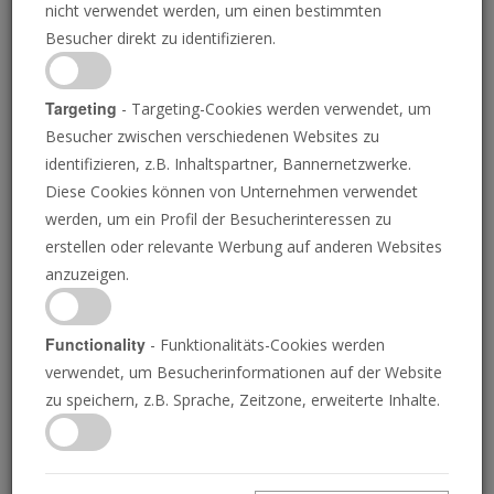
nicht verwendet werden, um einen bestimmten
Besucher direkt zu identifizieren.
Targeting
- Targeting-Cookies werden verwendet, um
Besucher zwischen verschiedenen Websites zu
identifizieren, z.B. Inhaltspartner, Bannernetzwerke.
Diese Cookies können von Unternehmen verwendet
Papst Franziskus ist am
werden, um ein Profil der Besucherinteressen zu
erstellen oder relevante Werbung auf anderen Websites
Ostermontag gestorben
anzuzeigen.
Functionality
- Funktionalitäts-Cookies werden
MIHAILO S. ZEKIC
• 21.04.2025
verwendet, um Besucherinformationen auf der Website
D
zu speichern, z.B. Sprache, Zeitzone, erweiterte Inhalte.
er Vatikan gab bekannt, dass Papst Franziskus
um 7:35 Uhr am Montag gestorben ist. Er war 88
Jahre alt.