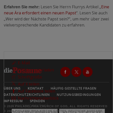
Erfahren Sie mehr:
Lesen Sie Herrn Flurrys Artikel „
Eine
neue Ära erfordert einen neuen Papst
“. Lesen Sie auch
„Wer wird der Nächste Papst sein?“, um mehr über zwei
vielversprechende Kandidaten zu erfahren.
E-Mail
PDF herunterladen
Schriftgröße
Auf X teilen
ÜBER UNS
KONTAKT
HÄUFIG GESTELLTE FRAGEN
Auf Facebook teilen
DATENSCHUTZRICHTLINIEN
NUTZUNGSBEDINGUNGEN
Nachrichtenüberblick
IMPRESSUM
SPENDEN
Informiert bleiben?
© 2026 PHILADELPHIA CHURCH OF GOD, ALL RIGHTS RESERVED
© 2026 PHILADELPHIA KIRCHE GOTTES, DEUTSCHE AUSGABE,
MELDEN SIE MICH AN