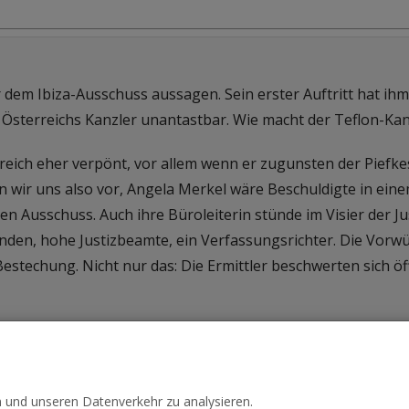
dem Ibiza-Ausschuss aussagen. Sein erster Auftritt hat ih
 Österreichs Kanzler unantastbar. Wie macht der Teflon-Kan
rreich eher verpönt, vor allem wenn er zugunsten der Piefk
len wir uns also vor, Angela Merkel wäre Beschuldigte in ei
 Ausschuss. Auch ihre Büroleiterin stünde im Visier der Jus
den, hohe Justizbeamte, ein Verfassungsrichter. Die Vorwü
stechung. Nicht nur das: Die Ermittler beschwerten sich öf
n und unseren Datenverkehr zu analysieren.