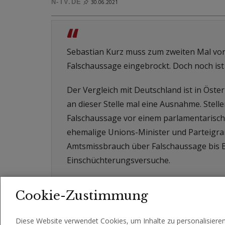
N-TV.DE
30.06.2021
“
Sebastian Kurz muss zum zweiten Mal vor 
Falschaussage eingebrockt. Doch noch ist
Der Vergleich mit Deutschland ist in Öste
an dieser Stelle mal eine Ausnahme. Stel
Falschaussage vor einem parlamentarischen
ehemalige Unions-Minister und Parteigran
Amtsmissbrauch über Falschaussage bis Be
Einschüchterungsversuche.
Cookie-Zustimmung
Diese Website verwendet Cookies, um Inhalte zu personalisiere