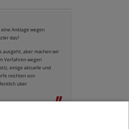
m eine Anklage wegen
zler das?
es ausgeht, aber machen wir
nem Verfahren wegen
tiz, einige aktuelle und
rfe reichten von
fentlich über
”