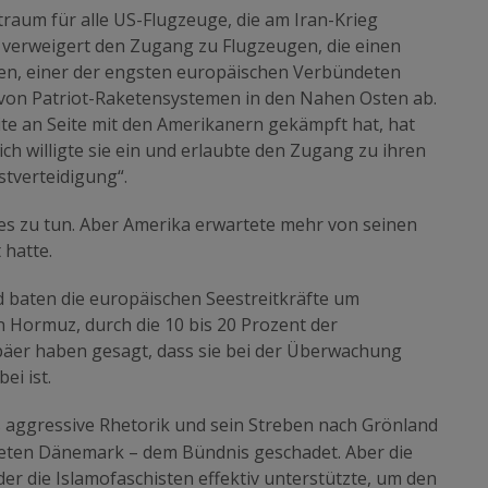
raum für alle US-Flugzeuge, die am Iran-Krieg
ch verweigert den Zugang zu Flugzeugen, die einen
len, einer der engsten europäischen Verbündeten
 von Patriot-Raketensystemen in den Nahen Osten ab.
eite an Seite mit den Amerikanern gekämpft hat, hat
ch willigte sie ein und erlaubte den Zugang zu ihren
stverteidigung“.
es zu tun. Aber Amerika erwartete mehr von seinen
 hatte.
 baten die europäischen Seestreitkräfte um
 Hormuz, durch die 10 bis 20 Prozent der
päer haben gesagt, dass sie bei der Überwachung
ei ist.
 aggressive Rhetorik und sein Streben nach Grönland
eten Dänemark – dem Bündnis geschadet. Aber die
der die Islamofaschisten effektiv unterstützte, um den