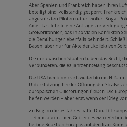
Aber Spanien und Frankreich haben ihren Luft
beteiligt sind, vollständig gesperrt. Frankrei
abgestürzten Piloten retten wollen. Sogar Po
Amerikas, lehnte eine Anfrage zur Verlegung
Großbritannien, das in so vielen Konflikten S
die Bemühungen ebenfalls behindert. Schließli
Basen, aber nur für Akte der „kollektiven Selb
Die europäischen Staaten haben das Recht, di
Verbündeten, die es jahrzehntelang beschützt
Die USA bemühten sich weiterhin um Hilfe und
Unterstützung bei der Öffnung der Straße von
europäischen Öllieferungen fließen. Die Euro
helfen werden – aber erst, wenn der Krieg vorb
Zu Beginn dieses Jahres hatte Donald Trumps
nato
– einem autonomen Gebiet des
-Verbünd
heftige Reaktion Europas auf den Iran-Krieg, 