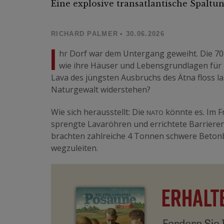
Eine explosive transatlantische Spaltu
RICHARD PALMER
• 30.06.2026
I
hr Dorf war dem Untergang geweiht. Die 7
wie ihre Häuser und Lebensgrundlagen für 
Lava des jüngsten Ausbruchs des Ätna floss 
Naturgewalt widerstehen?
nato
Wie sich herausstellt: Die
könnte es. Im F
sprengte Lavaröhren und errichtete Barrieren
brachten zahlreiche 4 Tonnen schwere Betonbl
wegzuleiten.