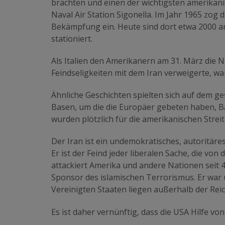
brachten und einen der wichtigsten amerikan
Naval Air Station Sigonella. Im Jahr 1965 zog 
Bekämpfung ein. Heute sind dort etwa 2000 a
stationiert.
Als Italien den Amerikanern am 31. März die
Feindseligkeiten mit dem Iran verweigerte, war
Ähnliche Geschichten spielten sich auf dem g
Basen, um die die Europäer gebeten haben, Ba
wurden plötzlich für die amerikanischen Strei
Der Iran ist ein undemokratisches, autoritäres
Er ist der Feind jeder liberalen Sache, die vo
attackiert Amerika und andere Nationen seit 47
Sponsor des islamischen Terrorismus. Er war
Vereinigten Staaten liegen außerhalb der Reic
Es ist daher vernünftig, dass die USA Hilfe vo