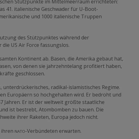
ischen Stützpunkte im Mittelmeerraum errichteten:
das 41. italienische Geschwader für U-Boot-
merikanische und 1000 italienische Truppen
 Nutzung des Stützpunktes während der
 die US Air Force fassungslos.
esamten Kontinent ab. Basen, die Amerika gebaut hat,
sen, von denen sie jahrzehntelang profitiert haben,
tkräfte geschlossen.
, unterdrückerisches, radikal-islamistisches Regime.
n den Europäern so hochgehalten wird. Er bedroht und
 Jahren. Er ist der weltweit größte staatliche
 und ist bestrebt, Atombomben zu bauen. Die
hweite ihrer Raketen, Europa jedoch nicht.
nato
n ihren
-Verbündeten erwarten.