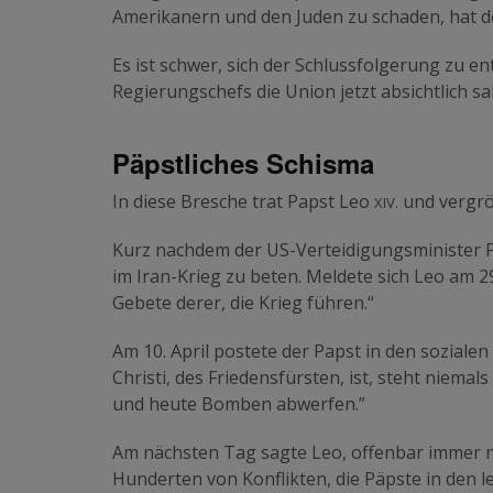
Amerikanern und den Juden zu schaden, hat d
Es ist schwer, sich der Schlussfolgerung zu e
Regierungschefs die Union jetzt absichtlich sa
Päpstliches Schisma
XIV.
In diese Bresche trat Papst Leo
und vergröß
Kurz nachdem der US-Verteidigungsminister P
im Iran-Krieg zu beten. Meldete sich Leo am 29
Gebete derer, die Krieg führen.“
Am 10. April postete der Papst in den sozialen
Christi, des Friedensfürsten, ist, steht niemal
und heute Bomben abwerfen.”
Am nächsten Tag sagte Leo, offenbar immer 
Hunderten von Konflikten, die Päpste in den 