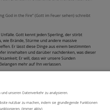
ng God in the Fire“ (Gott im Feuer sehen) schreibt
nfälle. Gott kennt jeden Sperling, der stirbt
u, wie Brände, Stürme und andere massive
effen. Er lässt diese Dinge aus einem bestimmten
pfer innehalten und darüber nachdenken, was dieser
ksamkeit; Er will, dass wir unsere Sünden
n Belangen mehr auf Ihn verlassen.
nlose Broschüre
Warum „Naturkatastrophen“?
n und unseren Datenverkehr zu analysieren.
site nutzbar zu machen, indem sie grundlegende Funktionen
unktionieren. (Immer aktiv)