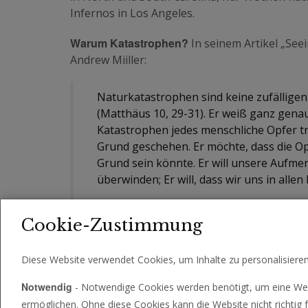
Infernos in Los Angeles.
Warum Katastrophen?
In seinem Artikel „Seei
Andrew Miiller:
Naturkatastrophen sind keine zufälligen U
(Matthäus 10, 29-31). Er weiß ganz gena
Katastrophen jedes menschliche Opfer tr
Grund geschehen. Er möchte, dass die O
Grund sein könnte. Er will unsere Aufmer
überwinden; Er will, dass wir uns in alle
Um zu verstehen, bestellen Sie unsere koste
Cookie-Zustimmung
Diese Website verwendet Cookies, um Inhalte zu personalisiere
Notwendig
- Notwendige Cookies werden benötigt, um eine Web
ermöglichen. Ohne diese Cookies kann die Website nicht richtig f