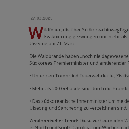
27.03.2025
W
ildfeuer, die über Südkorea hinwegfe
Evakuierung gezwungen und mehr als 1
Uiseong am 21. März.
Die Waldbrände haben „noch nie dagewesene 
Südkoreas Premierminister und amtierender P
• Unter den Toten sind Feuerwehrleute, Zivil
• Mehr als 200 Gebäude sind durch die Brände
• Das südkoreanische Innenministerium melde
Uiseong und Sancheong zu verzeichnen sind.
Zerstörerischer Trend:
Diese verheerenden Wa
in North und South Carolina, nur Wochen na