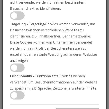
nicht verwendet werden, um einen bestimmten
Besucher direkt zu identifizieren.
Targeting
- Targeting-Cookies werden verwendet, um
Besucher zwischen verschiedenen Websites zu
ANGELA WEISS/AFP VIA GETTY IMAGES
identifizieren, z.B. Inhaltspartner, Bannernetzwerke.
Diese Cookies können von Unternehmen verwendet
New Yorker wählen
werden, um ein Profil der Besucherinteressen zu
erstellen oder relevante Werbung auf anderen Websites
Mamdani
anzuzeigen.
Functionality
- Funktionalitäts-Cookies werden
verwendet, um Besucherinformationen auf der Website
JOEL HILLIKER
• 05.11.2025
G
zu speichern, z.B. Sprache, Zeitzone, erweiterte Inhalte.
estern haben die Wähler von New York City den
radikalen Sozialisten Zohran Mamdani zu ihrem
nächsten Bürgermeister gewählt. In einer feurigen
Siegesrede versprach Mamdani gestern Abend, seine