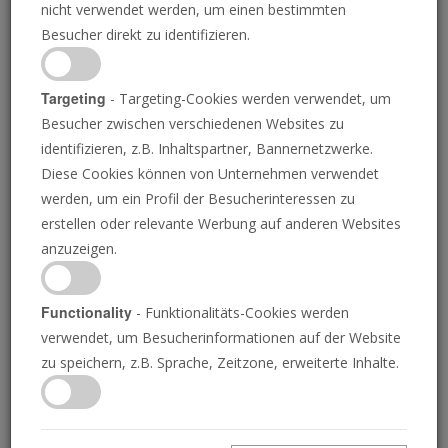
nicht verwendet werden, um einen bestimmten
Besucher direkt zu identifizieren.
Targeting
- Targeting-Cookies werden verwendet, um
Besucher zwischen verschiedenen Websites zu
identifizieren, z.B. Inhaltspartner, Bannernetzwerke.
Diese Cookies können von Unternehmen verwendet
Mark Carney gewinnt
werden, um ein Profil der Besucherinteressen zu
erstellen oder relevante Werbung auf anderen Websites
die Wahl in Kanada
anzuzeigen.
Functionality
- Funktionalitäts-Cookies werden
29.04.2025
verwendet, um Besucherinformationen auf der Website
D
zu speichern, z.B. Sprache, Zeitzone, erweiterte Inhalte.
ie kanadische Liberale Partei hat am Montag die
Bundestagswahl gewonnen. Damit wird der
amtierende Premierminister Mark Carney zum neuen
Regierungschef des Landes gewählt.