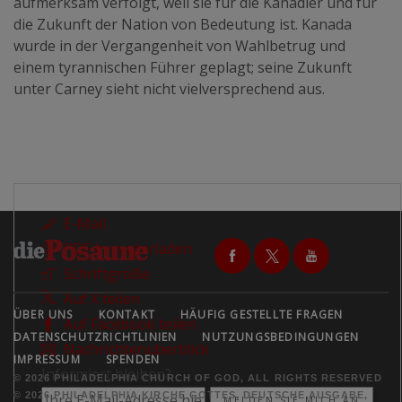
aufmerksam verfolgt, weil sie für die Kanadier und für
die Zukunft der Nation von Bedeutung ist. Kanada
wurde in der Vergangenheit von Wahlbetrug und
einem tyrannischen Führer geplagt; seine Zukunft
unter Carney sieht nicht vielversprechend aus.
E-Mail
PDF herunterladen
Schriftgröße
Auf X teilen
ÜBER UNS
KONTAKT
HÄUFIG GESTELLTE FRAGEN
Auf Facebook teilen
DATENSCHUTZRICHTLINIEN
NUTZUNGSBEDINGUNGEN
Nachrichtenüberblick
IMPRESSUM
SPENDEN
Informiert bleiben?
© 2026 PHILADELPHIA CHURCH OF GOD, ALL RIGHTS RESERVED
© 2026 PHILADELPHIA KIRCHE GOTTES, DEUTSCHE AUSGABE,
MELDEN SIE MICH AN