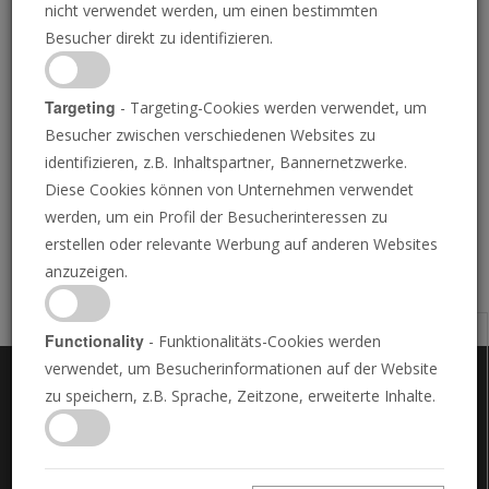
nicht verwendet werden, um einen bestimmten
ADAM JONES
• 07.07.2026
Besucher direkt zu identifizieren.
E
in französisches Gericht hat heute den Weg für die
rechtsgerichtete Politikerin Marine Le Pen
Targeting
- Targeting-Cookies werden verwendet, um
geebnet, in die Politik zurückzukehren und im nächsten
Besucher zwischen verschiedenen Websites zu
Jahr für das Amt der französischen Präsidentin zu
identifizieren, z.B. Inhaltspartner, Bannernetzwerke.
kandidieren, indem es ihr Verbot der Ausübung
Diese Cookies können von Unternehmen verwendet
öffentlicher Ämter verkürzt hat.
werden, um ein Profil der Besucherinteressen zu
erstellen oder relevante Werbung auf anderen Websites
anzuzeigen.
Functionality
- Funktionalitäts-Cookies werden
E-Mail
verwendet, um Besucherinformationen auf der Website
PDF herunterladen
zu speichern, z.B. Sprache, Zeitzone, erweiterte Inhalte.
Schriftgröße
Auf X teilen
ÜBER UNS
KONTAKT
HÄUFIG GESTELLTE FRAGEN
Auf Facebook teilen