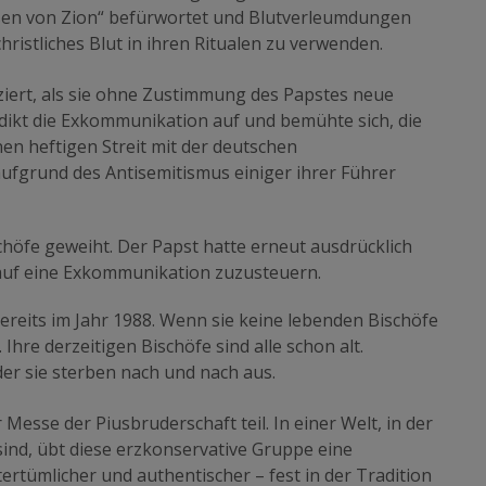
sen von Zion“
befürwortet und Blutverleumdungen
hristliches Blut in ihren Ritualen zu verwenden.
ert, als sie ohne Zustimmung des Papstes neue
dikt die Exkommunikation auf und bemühte sich, die
en heftigen Streit mit der deutschen
aufgrund des Antisemitismus einiger ihrer Führer
chöfe geweiht.
Der Papst hatte erneut ausdrücklich
auf eine Exkommunikation zuzusteuern.
reits im Jahr 1988. Wenn sie keine lebenden Bischöfe
Ihre derzeitigen Bischöfe sind alle schon alt.
er sie sterben nach und nach aus.
sse der Piusbruderschaft teil. In einer Welt, in der
nd, übt diese erzkonservative Gruppe eine
tertümlicher und authentischer – fest in der Tradition