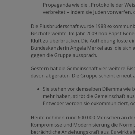
Propaganda wie die
„Protokolle der Wei
verbreitet – indem sie Juden vorwarfen, c
Die Piusbruderschaft wurde
1988 exkommunizi
Bischöfe weihte. Im Jahr 2009 hob Papst Bene
Kluft zu überbrücken. Die Aufhebung löste ein
Bundeskanzlerin Angela Merkel aus, die sich 
gegen die Gruppe aussprach.
Gestern hat die Gemeinschaft vier weitere Bis
davon abgeraten. Die Gruppe scheint erneut 
Sie stehen vor demselben Dilemma wie be
mehr haben, stirbt die Gemeinschaft aus. 
Entweder werden sie exkommuniziert, od
Heute
nehmen rund 600 000 Menschen an der Me
Kompromisse und Modernisierung die Norm si
beträchtliche Anziehungskraft aus. Es wirkt al