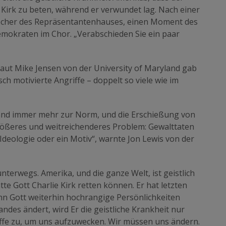
irk zu beten, während er verwundet lag. Nach einer
echer des Repräsentantenhauses, einen Moment des
emokraten im Chor. „Verabschieden Sie ein paar
Laut Mike Jensen von der University of Maryland gab
isch motivierte Angriffe – doppelt so viele wie im
Land immer mehr zur Norm, und die Erschießung von
 größeres und weitreichenderes Problem: Gewalttaten
Ideologie oder ein Motiv“, warnte Jon Lewis von der
unterwegs. Amerika, und die ganze Welt, ist geistlich
tte Gott Charlie Kirk retten können. Er hat letzten
n Gott weiterhin hochrangige Persönlichkeiten
ndes ändert, wird Er die geistliche Krankheit nur
riffe zu, um uns aufzuwecken. Wir müssen uns ändern.