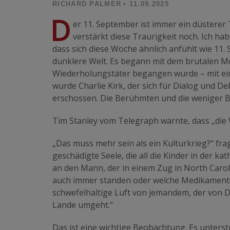
RICHARD PALMER
• 11.09.2025
D
er 11. September ist immer ein düsterer
verstärkt diese Traurigkeit noch. Ich 
dass sich diese Woche ähnlich anfühlt wie 11
dunklere Welt. Es begann mit dem brutalen M
Wiederholungstäter begangen wurde – mit eine
wurde Charlie Kirk, der sich für Dialog und D
erschossen. Die Berühmten und die weniger 
Tim Stanley vom Telegraph warnte, dass „die W
„Das muss mehr sein als ein Kulturkrieg?“ fragt
geschädigte Seele, die all die Kinder in der k
an den Mann, der in einem Zug in North Carol
auch immer standen oder welche Medikamente 
schwefelhaltige Luft von jemandem, der von D
Lande umgeht.“
Das ist eine wichtige Beobachtung. Es unterstr