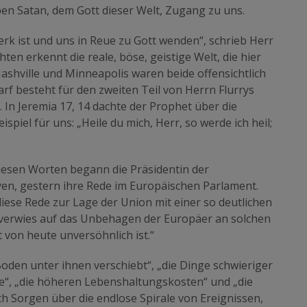
n Satan, dem Gott dieser Welt, Zugang zu uns.
k ist und uns in Reue zu Gott wenden“, schrieb Herr
ten erkennt die reale, böse, geistige Welt, die hier
shville und Minneapolis waren beide offensichtlich
f besteht für den zweiten Teil von Herrn Flurrys
In Jeremia 17, 14 dachte der Prophet über die
piel für uns: „Heile du mich, Herr, so werde ich heil;
iesen Worten begann die Präsidentin der
en, gestern ihre Rede im Europäischen Parlament.
iese Rede zur Lage der Union mit einer so deutlichen
d verwies auf das Unbehagen der Europäer an solchen
lt von heute unversöhnlich ist.“
Boden unter ihnen verschiebt“, „die Dinge schwieriger
e“, „die höheren Lebenshaltungskosten“ und „die
h Sorgen über die endlose Spirale von Ereignissen,