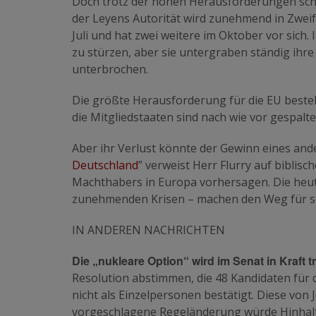
Doch trotz der hohen Herausforderungen sch
der Leyens Autorität wird zunehmend in Zweif
Juli und hat zwei weitere im Oktober vor sich.
zu stürzen, aber sie untergraben ständig ihre 
unterbrochen.
Die größte Herausforderung für die EU besteh
die Mitgliedstaaten sind nach wie vor gespalte
Aber ihr Verlust könnte der Gewinn eines ande
Deutschland
” verweist Herr Flurry auf biblis
Machthabers in Europa vorhersagen. Die heut
zunehmenden Krisen – machen den Weg für se
IN ANDEREN NACHRICHTEN
Die „nukleare Option“ wird im Senat in Kraft t
Resolution abstimmen, die 48 Kandidaten für 
nicht als Einzelpersonen bestätigt. Diese vo
vorgeschlagene Regeländerung würde Hinhal