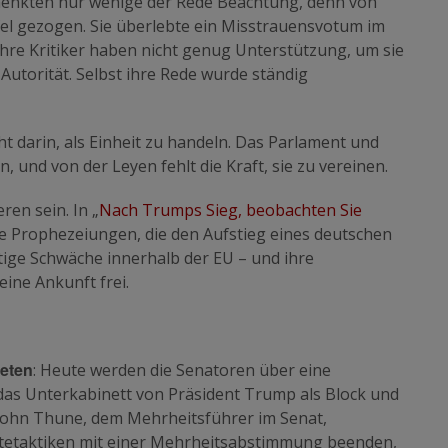
enkten nur wenige der Rede Beachtung, denn von
el gezogen. Sie überlebte ein Misstrauensvotum im
 Ihre Kritiker haben nicht genug Unterstützung, um sie
Autorität. Selbst ihre Rede wurde ständig
t darin, als Einheit zu handeln. Das Parlament und
n, und von der Leyen fehlt die Kraft, sie zu vereinen.
ren sein. In „
Nach Trumps Sieg, beobachten Sie
che Prophezeiungen, die den Aufstieg eines deutschen
ige Schwäche innerhalb der EU – und ihre
ine Ankunft frei.
reten
: Heute werden die Senatoren über eine
das Unterkabinett von Präsident Trump als Block und
n John Thune, dem Mehrheitsführer im Senat,
tetaktiken mit einer Mehrheitsabstimmung beenden,