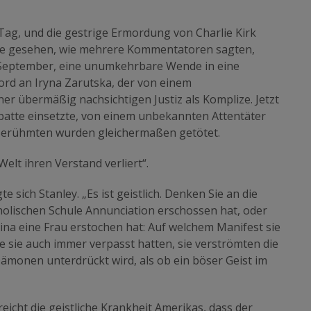
 Tag, und die gestrige Ermordung von Charlie Kirk
habe gesehen, wie mehrere Kommentatoren sagten,
. September, eine unumkehrbare Wende in eine
ord an Iryna Zarutska, der von einem
r übermäßig nachsichtigen Justiz als Komplize. Jetzt
ebatte einsetzte, von einem unbekannten Attentäter
Berühmten wurden gleichermaßen getötet.
elt ihren Verstand verliert“.
e sich Stanley. „Es ist geistlich. Denken Sie an die
atholischen Schule Annunciation erschossen hat, oder
ina eine Frau erstochen hat: Auf welchem Manifest sie
sie auch immer verpasst hatten, sie verströmten die
ämonen unterdrückt wird, als ob ein böser Geist im
eicht die geistliche Krankheit Amerikas, dass der