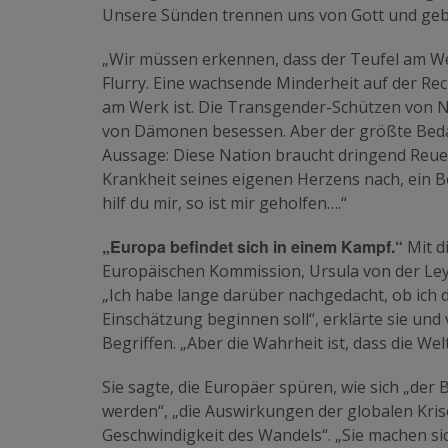
Unsere Sünden trennen uns von Gott und gebe
„Wir müssen erkennen, dass der Teufel am Wer
Flurry. Eine wachsende Minderheit auf der Rech
am Werk ist. Die Transgender-Schützen von Na
von Dämonen besessen. Aber der größte Bedar
Aussage: Diese Nation braucht dringend Reue. 
Krankheit seines eigenen Herzens nach, ein Beis
hilf du mir, so ist mir geholfen….“
„Europa befindet sich in einem Kampf.“
Mit d
Europäischen Kommission, Ursula von der Ley
„Ich habe lange darüber nachgedacht, ob ich d
Einschätzung beginnen soll“, erklärte sie un
Begriffen. „Aber die Wahrheit ist, dass die We
Sie sagte, die Europäer spüren, wie sich „der 
werden“, „die Auswirkungen der globalen Kris
Geschwindigkeit des Wandels“. „Sie machen sic