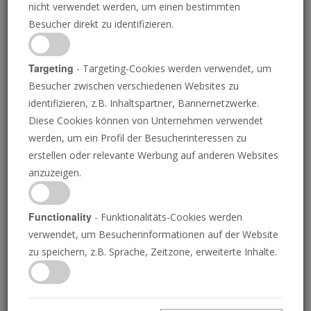
nicht verwendet werden, um einen bestimmten
Besucher direkt zu identifizieren.
Targeting
- Targeting-Cookies werden verwendet, um
Besucher zwischen verschiedenen Websites zu
GETTY IMAGES, JULIA GODDARD/DIE POSAUNE
identifizieren, z.B. Inhaltspartner, Bannernetzwerke.
Diese Cookies können von Unternehmen verwendet
Kanadisches Gericht: Ihr
werden, um ein Profil der Besucherinteressen zu
erstellen oder relevante Werbung auf anderen Websites
Haus könnte jetzt den
anzuzeigen.
„Eingeborenen“ gehören
Functionality
- Funktionalitäts-Cookies werden
verwendet, um Besucherinformationen auf der Website
zu speichern, z.B. Sprache, Zeitzone, erweiterte Inhalte.
JOEL HILLIKER
• 21.10.2025
D
er Bürgermeister von Richmond, Britisch-