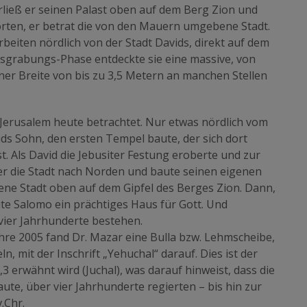
rließ er seinen Palast oben auf dem Berg Zion und
orten, er betrat die von den Mauern umgebene Stadt.
eiten nördlich von der Stadt Davids, direkt auf dem
usgrabungs-Phase entdeckte sie eine massive, von
er Breite von bis zu 3,5 Metern an manchen Stellen
Jerusalem heute betrachtet. Nur etwas nördlich vom
ds Sohn, den ersten Tempel baute, der sich dort
. Als David die Jebusiter Festung eroberte und zur
ter die Stadt nach Norden und baute seinen eigenen
e Stadt oben auf dem Gipfel des Berges Zion. Dann,
te Salomo ein prächtiges Haus für Gott. Und
 vier Jahrhunderte bestehen.
e 2005 fand Dr. Mazar eine Bulla bzw. Lehmscheibe,
n, mit der Inschrift „Yehuchal“ darauf. Dies ist der
3 erwähnt wird (Juchal), was darauf hinweist, dass die
ute, über vier Jahrhunderte regierten – bis hin zur
.Chr.