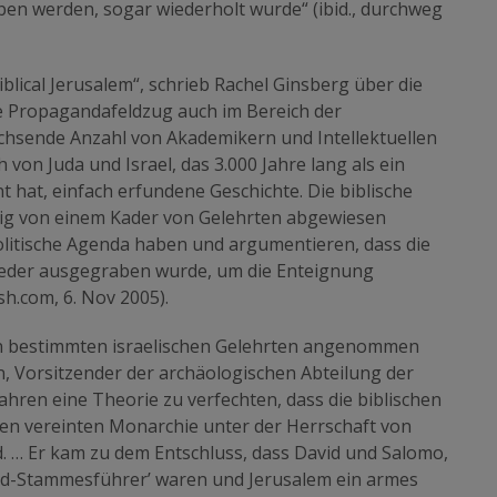
en werden, sogar wiederholt wurde“ (ibid., durchweg
iblical Jerusalem“, schrieb Rachel Ginsberg über die
che Propagandafeldzug auch im Bereich der
chsende Anzahl von Akademikern und Intellektuellen
 von Juda und Israel, das 3.000 Jahre lang als ein
t hat, einfach erfundene Geschichte. Die biblische
ssig von einem Kader von Gelehrten abgewiesen
olitische Agenda haben und argumentieren, dass die
wieder ausgegraben wurde, um die Enteignung
sh.com, 6. Nov 2005).
 von bestimmten israelischen Gelehrten angenommen
n, Vorsitzender der archäologischen Abteilung der
ahren eine Theorie zu verfechten, dass die biblischen
igen vereinten Monarchie unter der Herrschaft von
d. … Er kam zu dem Entschluss, dass David und Salomo,
and-Stammesführer’ waren und Jerusalem ein armes