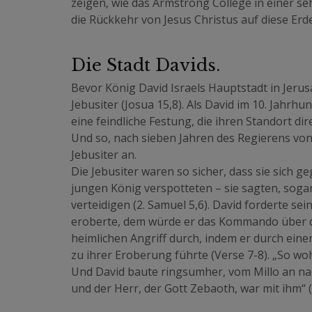
zeigen, wie das Armstrong College in einer seh
die Rückkehr von Jesus Christus auf diese Erd
Die Stadt Davids.
Bevor König David Israels Hauptstadt in Jerus
Jebusiter (Josua 15,8). Als David im 10. Jahrh
eine feindliche Festung, die ihren Standort di
Und so, nach sieben Jahren des Regierens von
Jebusiter an.
Die Jebusiter waren so sicher, dass sie sich g
jungen König verspotteten – sie sagten, soga
verteidigen (2. Samuel 5,6). David forderte s
eroberte, dem würde er das Kommando über di
heimlichen Angriff durch, indem er durch einen
zu ihrer Eroberung führte (Verse 7-8). „So wo
Und David baute ringsumher, vom Millo an n
und der Herr, der Gott Zebaoth, war mit ihm“ (