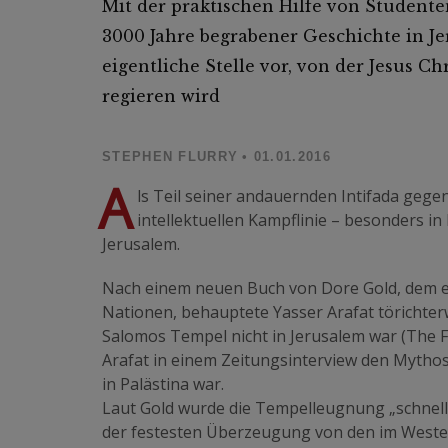
Mit der praktischen Hilfe von Student
3000 Jahre begrabener Geschichte in Jer
eigentliche Stelle vor, von der Jesus C
regieren wird
STEPHEN FLURRY
• 01.01.2016
A
ls Teil seiner andauernden Intifada gegen
intellektuellen Kampflinie – besonders in
Jerusalem.
Nach einem neuen Buch von Dore Gold, dem eh
Nationen, behauptete Yasser Arafat törichter
Salomos Tempel nicht in Jerusalem war (The Fi
Arafat in einem Zeitungsinterview den Mytho
in Palästina war.
Laut Gold wurde die Tempelleugnung „schnell
der festesten Überzeugung von den im Westen