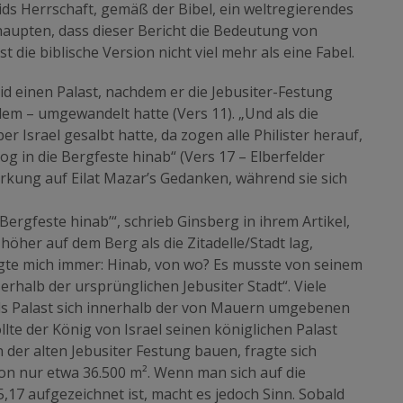
ids Herrschaft, gemäß der Bibel, ein weltregierendes
haupten, dass dieser Bericht die Bedeutung von
 die biblische Version nicht viel mehr als eine Fabel.
id einen Palast, nachdem er die Jebusiter-Festung
alem – umgewandelt hatte (Vers 11). „Und als die
r Israel gesalbt hatte, da zogen alle Philister herauf,
g in die Bergfeste hinab“ (Vers 17 – Elberfelder
Wirkung auf Eilat Mazar’s Gedanken, während sie sich
 Bergfeste hinab’“, schrieb Ginsberg in ihrem Artikel,
höher auf dem Berg als die Zitadelle/Stadt lag,
fragte mich immer: Hinab, von wo? Es musste von seinem
rhalb der ursprünglichen Jebusiter Stadt“. Viele
s Palast sich innerhalb der von Mauern umgebenen
te der König von Israel seinen königlichen Palast
der alten Jebusiter Festung bauen, fragte sich
von nur etwa 36.500 m². Wenn man sich auf die
 5,17 aufgezeichnet ist, macht es jedoch Sinn. Sobald