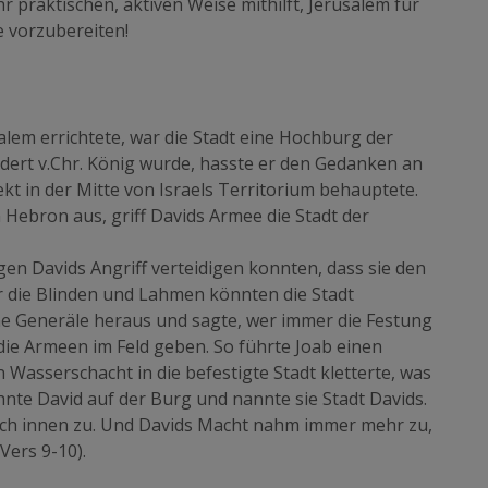
r praktischen, aktiven Weise mithilft, Jerusalem für
e vorzubereiten!
alem errichtete, war die Stadt eine Hochburg der
undert v.Chr. König wurde, hasste er den Gedanken an
rekt in der Mitte von Israels Territorium behauptete.
 Hebron aus, griff Davids Armee die Stadt der
egen Davids Angriff verteidigen konnten, dass sie den
r die Blinden und Lahmen könnten die Stadt
eine Generäle heraus und sagte, wer immer die Festung
e Armeen im Feld geben. So führte Joab einen
 Wasserschacht in die befestigte Stadt kletterte, was
hnte David auf der Burg und nannte sie Stadt Davids.
ach innen zu. Und Davids Macht nahm immer mehr zu,
Vers 9-10).