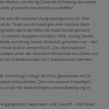
 der Mythos von König David die Erfindung von einem
h eine glorreiche Geschichte zu schaffen“.
ist, was die neuesten Ausgrabungen von Dr. Eilat
 und ihr Team von Archäologen eine massive Stein-
graben, die in der Bibel die Stadt Davids genannt
e in unserer Ausgabe vom März 2006 „König Davids
e Stelle von König Davids Wohnsitz gefunden hat – den
chrieb Gold in seinem Buch: „Die ‚Minimalisten’
Jerusalem unter der vereinten Monarchie von David und
ls ein unbedeutendes Dorf charakterisiert werden
t W. Armstrong College die Ehre, gemeinsam mit Dr.
alem teilzunehmen. Drei von unseren freiwilligen
 zurück. Wir beabsichtigen unsere Beteiligung in
– Vergangenheit, Gegenwart und Zukunft – und Ihnen