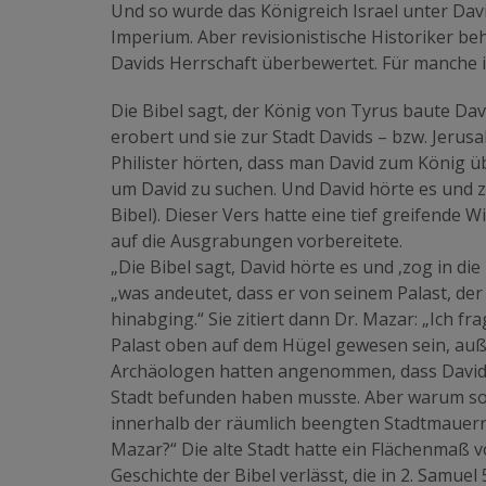
Und so wurde das Königreich Israel unter Dav
Imperium. Aber revisionistische Historiker be
Davids Herrschaft überbewertet. Für manche ist
Die Bibel sagt, der König von Tyrus baute Dav
erobert und sie zur Stadt Davids – bzw. Jerus
Philister hörten, dass man David zum König übe
um David zu suchen. Und David hörte es und zo
Bibel). Dieser Vers hatte eine tief greifende 
auf die Ausgrabungen vorbereitete.
„Die Bibel sagt, David hörte es und ‚zog in die
„was andeutet, dass er von seinem Palast, der 
hinabging.“ Sie zitiert dann Dr. Mazar: „Ich 
Palast oben auf dem Hügel gewesen sein, auße
Archäologen hatten angenommen, dass David
Stadt befunden haben musste. Aber warum soll
innerhalb der räumlich beengten Stadtmauern 
Mazar?“ Die alte Stadt hatte ein Flächenmaß 
Geschichte der Bibel verlässt, die in 2. Samuel