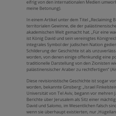
eifrig von den internationalen Medien umworb
meine Betonung).
In einem Artikel unter dem Titel „Reclaiming B
territorialen Gewinne, die der palästinensis
akademischen Welt gemacht hat. „Für eine wa
ist König David und sein vereinigtes Königreich
integrales Symbol der jüdischen Nation gedien
Schilderung der Geschichte ist als unzuverlä
worden, von denen einige offenkundig eine p
traditionelle Darstellung von den Zionisten 
palästinensischer Araber zu rechtfertigen“ (Ai
Diese revisionistische Geschichte ist sogar
worden, bekannte Ginsberg: „Israel Finkelstei
Universität von Tel Aviv, begann vor mehren J
Berichte über Jerusalem als Sitz einer mächt
David und Salomo, im Wesentlichen falsch sin
wenn sie überhaupt existierten, nur ‚Hügell