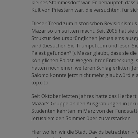
kleines Stammesdorf war. Er behauptet, dass
Kult von Priestern war, die versuchten, für sic
Dieser Trend zum historischen Revisionismus 
Mazar so umstritten macht. Seit 2005 hat sie
Struktur des ursprünglichen Jerusalems ausge
wird (besuchen Sie Trumpet.com und lesen Si
Palast gefunden?“). Mazar glaubt, dass sie di
königlichen Palast. Wegen ihrer Entdeckung, s
hatten noch einen weiteren Schlag erlitten. 
Salomo konnte jetzt nicht mehr glaubwürdig a
(op.cit.).
Seit Oktober letzten Jahres hatte das Herber
Mazar’s Gruppe an den Ausgrabungen in Jerus
Studenten kehrten im März von der Fundstätte
Jerusalem den Sommer über zu verstärken.
Hier wollen wir die Stadt Davids betrachten 