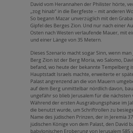
David vom Herannahen der Philister hörte, ve
„zog hinab“ in die Bergfeste – mit anderen W
So begann Mazar unverzüglich mit den Grabarb
Gipfel des Berges Zion. Und nur nach einer A
Osten nach Westen verlaufende Mauer, mit ein
und einer Länge von 35 Metern.
Dieses Szenario macht sogar Sinn, wenn man 
Berg Zion ist der Berg Moria, wo Salomo, Davi
befand, wo heute der bekannte Tempelberg ist
Hauptstadt Israels machte, erweiterte er spä
Palast angrenzend an die von Mauern umgeben
auf dem Berg unmittelbar nördlich davon, bau
ungefähr so blieb Jerusalem für die nächsten
Während der ersten Ausgrabungsphase im Jahr
die benutzt wurde, um Schriftrollen zu besiegel
Name des jüdischen Prinzen, der in Jeremia 37,
jüdischen Könige von dem Palast, den David ba
babylonischen Eroberung von Jerusalem 585 v