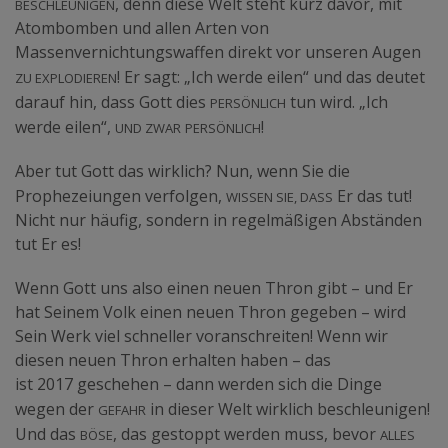
beschleunigen
, denn diese Welt steht kurz davor, mit
Atombomben und allen Arten von
Massenvernichtungswaffen direkt vor unseren Augen
zu explodieren
! Er sagt: „Ich werde eilen“ und das deutet
persönlich
darauf hin, dass Gott dies
tun wird. „Ich
und zwar
persönlich
werde eilen“,
!
Aber tut Gott das wirklich? Nun, wenn Sie die
wissen Sie, dass
Prophezeiungen verfolgen,
Er das tut!
Nicht nur häufig, sondern in regelmäßigen Abständen
tut Er es!
Wenn Gott uns also einen neuen Thron gibt – und Er
hat Seinem Volk einen neuen Thron gegeben – wird
Sein Werk viel schneller voranschreiten! Wenn wir
diesen neuen Thron erhalten haben – das
ist 2017 geschehen – dann werden sich die Dinge
Gefahr
wegen der
in dieser Welt wirklich beschleunigen!
Böse
alles
Und das
, das gestoppt werden muss, bevor