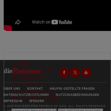
E-Mail
PDF herunterladen
Schriftgröße
Auf X teilen
ÜBER UNS
KONTAKT
HÄUFIG GESTELLTE FRAGEN
Auf Facebook teilen
DATENSCHUTZRICHTLINIEN
NUTZUNGSBEDINGUNGEN
Nachrichtenüberblick
IMPRESSUM
SPENDEN
Informiert bleiben?
© 2026 PHILADELPHIA CHURCH OF GOD, ALL RIGHTS RESERVED
© 2026 PHILADELPHIA KIRCHE GOTTES, DEUTSCHE AUSGABE,