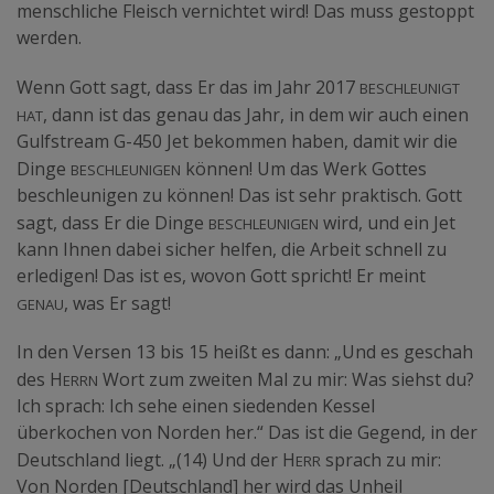
menschliche Fleisch vernichtet wird! Das muss gestoppt
werden.
beschleunigt
Wenn Gott sagt, dass Er das im Jahr 2017
hat
, dann ist das genau das Jahr, in dem wir auch einen
Gulfstream G-450 Jet bekommen haben, damit wir die
beschleunigen
Dinge
können! Um das Werk Gottes
beschleunigen zu können! Das ist sehr praktisch. Gott
beschleunigen
sagt, dass Er die Dinge
wird, und ein Jet
kann Ihnen dabei sicher helfen, die Arbeit schnell zu
erledigen! Das ist es, wovon Gott spricht! Er meint
genau
, was Er sagt!
In den Versen 13 bis 15 heißt es dann: „Und es geschah
errn
des H
Wort zum zweiten Mal zu mir: Was siehst du?
Ich sprach: Ich sehe einen siedenden Kessel
überkochen von Norden her.“ Das ist die Gegend, in der
err
Deutschland liegt. „(14) Und der H
sprach zu mir:
Von Norden [Deutschland] her wird das Unheil