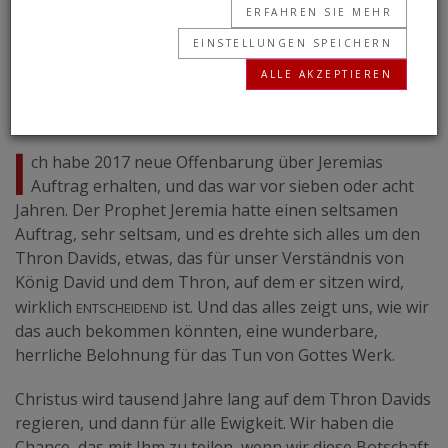
ERFAHREN SIE MEHR
übertragen wird.
EINSTELLUNGEN SPEICHERN
ALLE AKZEPTIEREN
GERALD FLURRY
• 22.08.2025
Transkript: Der Schlüssel Davids
I
ch habe 2017 neue Offenbarung über Jeremias
Auftrag erhalten, und das war vor sieben oder acht
Jahren. Der Prophet Jeremia hatte einen seltsamen
Auftrag, sehr seltsam, und es drehte sich alles um den
Thron Davids, etwas, das für unser Verständnis von
König David und dem Thron, auf dem er sitzen wird,
entscheidend
wirklich
ist. Und das alles zeigt uns, wie wir
das auch bekommen könnten, eine wunderbare,
herrliche Belohnung für das Tun von Gottes Werk.
Christus wird tausend Jahre lang auf dem Thron Davids
regieren, und dann für alle Ewigkeit. Wir haben die
Chance, das mit Ihm zu teilen, wenn wir diese Botschaft