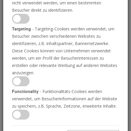
nicht verwendet werden, um einen bestimmten
Besucher direkt zu identifizieren.
Targeting
- Targeting-Cookies werden verwendet, um
Besucher zwischen verschiedenen Websites zu
GETTY IMAGES
identifizieren, z.B. Inhaltspartner, Bannernetzwerke.
Diese Cookies können von Unternehmen verwendet
Jeremias Auftrag
werden, um ein Profil der Besucherinteressen zu
erstellen oder relevante Werbung auf anderen Websites
anzuzeigen.
Gott hat neue Offenbarung über den Thron
Functionality
- Funktionalitäts-Cookies werden
von König David gegeben! Verstehen Sie, wie
verwendet, um Besucherinformationen auf der Website
sich der Auftrag des Propheten Jeremia um den
zu speichern, z.B. Sprache, Zeitzone, erweiterte Inhalte.
Thron Davids dreht – und enthüllen Sie einen
neuen Thron, den Gottes treues Volk bei Seiner
Wiederkunft direkt auf Jesus Christus