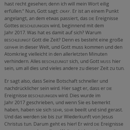
hast recht gesehen; denn ich will mein Wort eilig
Okay
erfüllen.“ Nun, Gott sagt:
. Er ist an einem Punkt
die
angelangt, an dem etwas passiert, das
Ereignisse
beschleunigen
Gottes
wird, beginnend mit dem
Jahr 2017. Was hat es damit auf sich? Warum
beschleunigt
Gott die Zeit? Denn es besteht eine große
Gefahr
in dieser Welt, und Gott muss kommen und den
Atomkrieg vielleicht in den allerletzten Minuten
beschleunigt
muss
verhindern. Alles
sich, und Gott
hier
sein, um all dies und vieles andere zu dieser Zeit zu tun.
Er sagt also, dass Seine Botschaft schneller und
die
nachdrücklicher sein wird. Hier sagt er, dass er
beschleunigen
Ereignisse
wird. Dies wurde im
Jahr 2017 geschrieben, und wenn Sie es bemerkt
sehr
sehr
haben, haben sie sich
,
beeilt und sind gerast.
Und das werden sie bis zur Wiederkunft von Jesus
die
Christus tun. Darum geht es hier! Er wird
Ereignisse