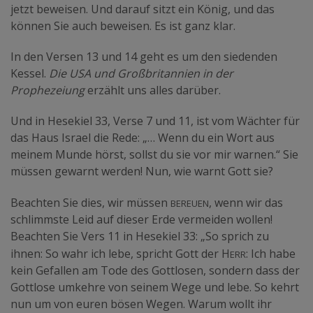
jetzt beweisen. Und darauf sitzt ein König, und das
können Sie auch beweisen. Es ist ganz klar.
In den Versen 13 und 14 geht es um den siedenden
Kessel.
Die USA und Großbritannien in der
Prophezeiung
erzählt uns alles darüber.
Und in Hesekiel 33, Verse 7 und 11, ist vom Wächter für
das Haus Israel die Rede: „… Wenn du ein Wort aus
meinem Munde hörst, sollst du sie vor mir warnen.“ Sie
müssen gewarnt werden! Nun, wie warnt Gott sie?
bereuen
Beachten Sie dies, wir müssen
, wenn wir das
schlimmste Leid auf dieser Erde vermeiden wollen!
Beachten Sie Vers 11 in Hesekiel 33: „So sprich zu
err
ihnen: So wahr ich lebe, spricht Gott der H
: Ich habe
kein Gefallen am Tode des Gottlosen, sondern dass der
Gottlose umkehre von seinem Wege und lebe. So kehrt
nun um von euren bösen Wegen. Warum wollt ihr