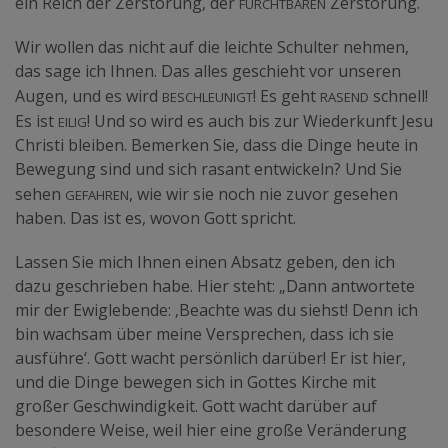
furchtbaren
ein Reich der Zerstörung, der
Zerstörung.
Wir wollen das nicht auf die leichte Schulter nehmen,
das sage ich Ihnen. Das alles geschieht vor unseren
beschleunigt
rasend
Augen, und es wird
! Es geht
schnell!
eilig
Es ist
! Und so wird es auch bis zur Wiederkunft Jesu
Christi bleiben. Bemerken Sie, dass die Dinge heute in
Bewegung sind und sich rasant entwickeln? Und Sie
Gefahren
sehen
, wie wir sie noch nie zuvor gesehen
haben. Das ist es, wovon Gott spricht.
Lassen Sie mich Ihnen einen Absatz geben, den ich
dazu geschrieben habe. Hier steht: „Dann antwortete
mir der Ewiglebende: ‚Beachte was du siehst! Denn ich
bin wachsam über meine Versprechen, dass ich sie
ausführe‘. Gott wacht persönlich darüber! Er ist hier,
und die Dinge bewegen sich in Gottes Kirche mit
großer Geschwindigkeit. Gott wacht darüber auf
besondere Weise, weil hier eine große Veränderung