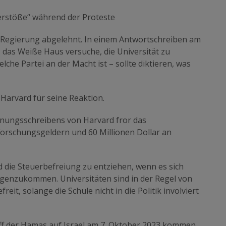
erstöße“ während der Proteste
 Regierung abgelehnt. In einem Antwortschreiben am
das Weiße Haus versuche, die Universität zu
lche Partei an der Macht ist – sollte diktieren, was
Harvard für seine Reaktion.
hnungsschreibens von Harvard fror das
 Forschungsgeldern und 60 Millionen Dollar an
 die Steuerbefreiung zu entziehen, wenn es sich
egenzukommen. Universitäten sind in der Regel von
t, solange die Schule nicht in die Politik involviert
ff der Hamas auf Israel am 7. Oktober 2023 kommen