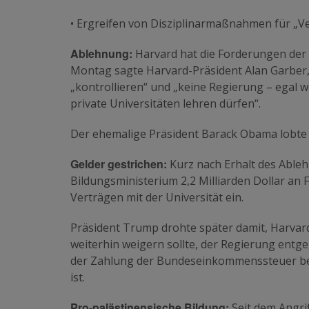
• Ergreifen von Disziplinarmaßnahmen für „V
Ablehnung:
Harvard hat die Forderungen der
Montag sagte Harvard-Präsident Alan Garber, 
„kontrollieren“ und „keine Regierung – egal we
private Universitäten lehren dürfen“.
Der ehemalige Präsident Barack Obama lobte 
Gelder gestrichen:
Kurz nach Erhalt des Able
Bildungsministerium 2,2 Milliarden Dollar an
Verträgen mit der Universität ein.
Präsident Trump drohte später damit, Harvard
weiterhin weigern sollte, der Regierung entg
der Zahlung der Bundeseinkommenssteuer befrei
ist.
Pro-palästinensische Bildung:
Seit dem Angri