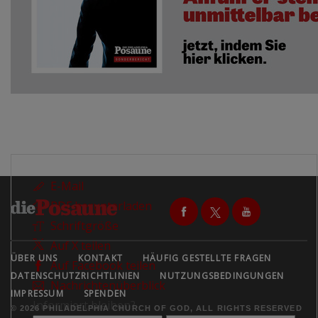
E-Mail
PDF herunterladen
Schriftgröße
Auf X teilen
ÜBER UNS
KONTAKT
HÄUFIG GESTELLTE FRAGEN
Auf Facebook teilen
DATENSCHUTZRICHTLINIEN
NUTZUNGSBEDINGUNGEN
Nachrichtenüberblick
IMPRESSUM
SPENDEN
Informiert bleiben?
© 2026 PHILADELPHIA CHURCH OF GOD, ALL RIGHTS RESERVED