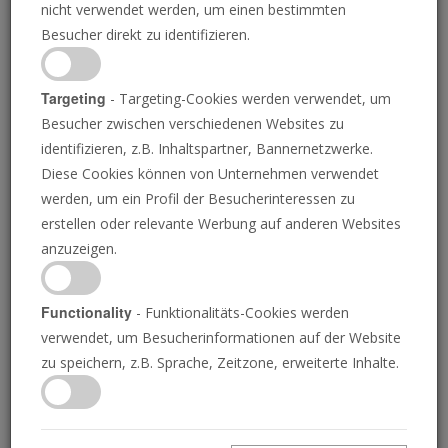
nicht verwendet werden, um einen bestimmten
Besucher direkt zu identifizieren.
Targeting
- Targeting-Cookies werden verwendet, um
Besucher zwischen verschiedenen Websites zu
SASCHA SCHUERMANN/GETTY IMAGES
identifizieren, z.B. Inhaltspartner, Bannernetzwerke.
Diese Cookies können von Unternehmen verwendet
werden, um ein Profil der Besucherinteressen zu
Gesucht: Ein Anführer
erstellen oder relevante Werbung auf anderen Websites
anzuzeigen.
für Europa!
Functionality
- Funktionalitäts-Cookies werden
verwendet, um Besucherinformationen auf der Website
Die Europäer brauchen einen Anführer: Sie
zu speichern, z.B. Sprache, Zeitzone, erweiterte Inhalte.
werden bald einen kämpferischen König
bekommen.