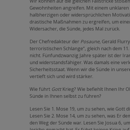
Wir können auf die gleichen Fallstricke stoß
Gewohnheiten angreifen. Mit einem unklaren 
halbherzigen oder widersprüchlichen Motivati
drastische Maßnahmen zu ergreifen, um einen 
Widersacher, die Sünde, jedes Mal zurück.
Der Chefredakteur der
Posaune
, Gerald Flurr
terroristischen Schlange“, gleich nach dem 11
nicht. Fünfundzwanzig Jahre später ist der Iran
und widerstandsfähiger. Was damals eine verle
Sicherheitsstaat. Wenn wir die Sünde in unsere
vertieft sich und wird stärker.
Wie führt
Gott
Krieg? Wie befiehlt Ihnen Ihr 
Sünde in Ihnen selbst zu führen?
Lesen Sie 1. Mose 19, um zu sehen, wie Gott 
Lesen Sie 2. Mose 14, um zu sehen, was Er dem
den Weg der Sünde war. Lesen Sie Josua 6, u
Jericho gemacht hat. Er führt keinen Krieg auf