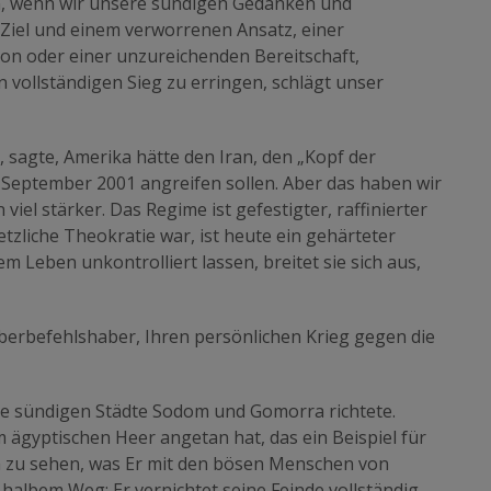
en, wenn wir unsere sündigen Gedanken und
Ziel und einem verworrenen Ansatz, einer
on oder einer unzureichenden Bereitschaft,
vollständigen Sieg zu erringen, schlägt unser
y, sagte, Amerika hätte den Iran, den „Kopf der
. September 2001 angreifen sollen. Aber das haben wir
 viel stärker. Das Regime ist gefestigter, raffinierter
tzliche Theokratie war, ist heute ein gehärteter
m Leben unkontrolliert lassen, breitet sie sich aus,
Oberbefehlshaber, Ihren persönlichen Krieg gegen die
die sündigen Städte Sodom und Gomorra richtete.
 ägyptischen Heer angetan hat, das ein Beispiel für
m zu sehen, was Er mit den bösen Menschen von
 halbem Weg: Er vernichtet seine Feinde vollständig,