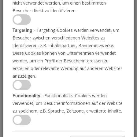
nicht verwendet werden, um einen bestimmten
Besucher direkt zu identifizieren.
Targeting
- Targeting-Cookies werden verwendet, um
Besucher zwischen verschiedenen Websites zu
identifizieren, z.B. Inhaltspartner, Bannernetzwerke.
Es ist so weit: Das
Diese Cookies können von Unternehmen verwendet
werden, um ein Profil der Besucherinteressen zu
Wettrüsten der Drohnen
erstellen oder relevante Werbung auf anderen Websites
anzuzeigen.
gegen Antidrohnen
Functionality
- Funktionalitäts-Cookies werden
verwendet, um Besucherinformationen auf der Website
PHILIP NICE
• 29.08.2025
zu speichern, z.B. Sprache, Zeitzone, erweiterte Inhalte.
D
rohnen sind die heiße neue Waffe. Anti-Drohnen-
Energiewaffen könnten die nächsten sein.