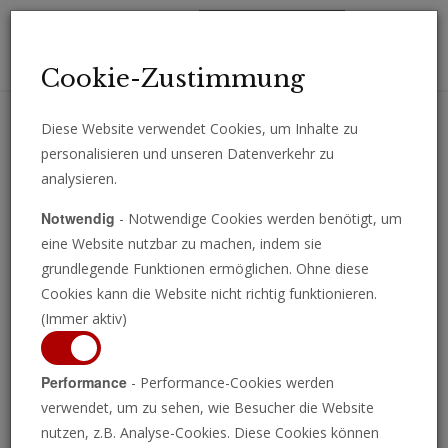
Toggl
Cookie-Zustimmung
navig
Diese Website verwendet Cookies, um Inhalte zu
personalisieren und unseren Datenverkehr zu
Erhalten Sie wichtige Analysen, Kommentare und Nachrichten
analysieren.
direkt per E-Mail.
Notwendig
- Notwendige Cookies werden benötigt, um
ABONNIEREN
eine Website nutzbar zu machen, indem sie
grundlegende Funktionen ermöglichen. Ohne diese
Cookies kann die Website nicht richtig funktionieren.
(Immer aktiv)
Erdoğan droht mit
Performance
- Performance-Cookies werden
verwendet, um zu sehen, wie Besucher die Website
totalem Krieg gegen
nutzen, z.B. Analyse-Cookies. Diese Cookies können