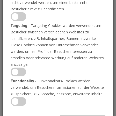
nicht verwendet werden, um einen bestimmten
Kurden in Syrien und
Besucher direkt zu identifizieren.
Irak
Targeting
- Targeting-Cookies werden verwendet, um
Besucher zwischen verschiedenen Websites zu
identifizieren, z.B. Inhaltspartner, Bannernetzwerke.
Diese Cookies können von Unternehmen verwendet
JOSUE MICHELS
• 25.11.2022
T
werden, um ein Profil der Besucherinteressen zu
ürkische Kampfjets haben am Wochenende
erstellen oder relevante Werbung auf anderen Websites
militärische Stellungen im Irak und in Syrien
anzuzeigen.
bombardiert. Der türkische Präsident Recep Tayyip
Erdoğan deutete an, dass dies nur der Beginn eines
groß angelegten Krieges gegen die Kurden sein
Functionality
- Funktionalitäts-Cookies werden
könnte, eine Gruppe unabhängiger Völker, die in dem
verwendet, um Besucherinformationen auf der Website
Gebiet ansässig sind.
zu speichern, z.B. Sprache, Zeitzone, erweiterte Inhalte.
Seit ein paar Tagen liegen wir den Terroristen
mit unseren Flugzeugen, Geschützen und