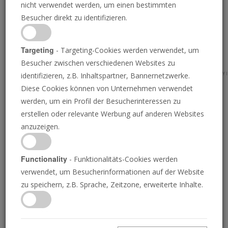
nicht verwendet werden, um einen bestimmten
Besucher direkt zu identifizieren.
Targeting
- Targeting-Cookies werden verwendet, um
Besucher zwischen verschiedenen Websites zu
PAVEL PAVLOV/ANADOLU AGENCY VIA GETTY IMAGES; FATEMEH BAHRAMI/ANADOLU AGENCY/GETTY I
identifizieren, z.B. Inhaltspartner, Bannernetzwerke.
Diese Cookies können von Unternehmen verwendet
werden, um ein Profil der Besucherinteressen zu
Eine Allianz des Bösen
erstellen oder relevante Werbung auf anderen Websites
anzuzeigen.
Iraner helfen Russen, Europäer in der Ukraine
Functionality
- Funktionalitäts-Cookies werden
zu töten.
verwendet, um Besucherinformationen auf der Website
zu speichern, z.B. Sprache, Zeitzone, erweiterte Inhalte.
ABRAHAM BLONDEAU UND MIHAILO ZEKIC
• 16.01.2023
D
er Krieg Russlands gegen die Ukraine hat die Welt