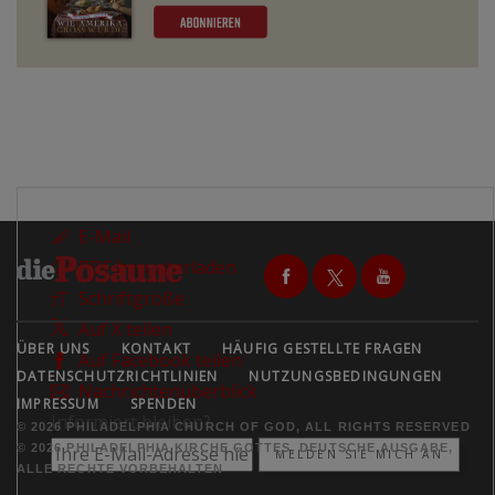
E-Mail
PDF herunterladen
Schriftgröße
Auf X teilen
ÜBER UNS
KONTAKT
HÄUFIG GESTELLTE FRAGEN
Auf Facebook teilen
DATENSCHUTZRICHTLINIEN
NUTZUNGSBEDINGUNGEN
Nachrichtenüberblick
IMPRESSUM
SPENDEN
Informiert bleiben?
© 2026 PHILADELPHIA CHURCH OF GOD, ALL RIGHTS RESERVED
© 2026 PHILADELPHIA KIRCHE GOTTES, DEUTSCHE AUSGABE,
MELDEN SIE MICH AN
ALLE RECHTE VORBEHALTEN