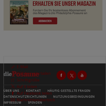
E-Mail
PDF herunterladen
Schriftgröße
Auf X teilen
ÜBER UNS
KONTAKT
HÄUFIG GESTELLTE FRAGEN
Auf Facebook teilen
DATENSCHUTZRICHTLINIEN
NUTZUNGSBEDINGUNGEN
Nachrichtenüberblick
IMPRESSUM
SPENDEN