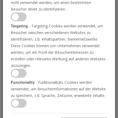
nicht verwendet werden, um einen bestimmten
Besucher direkt zu identifizieren.
Targeting
- Targeting-Cookies werden verwendet, um
Besucher zwischen verschiedenen Websites zu
KATE GREEN/ANADOLU AGENCY/GETTY IMAGES; EMMA MOORE/DIE POSAUNE
identifizieren, z.B. Inhaltspartner, Bannernetzwerke.
Diese Cookies können von Unternehmen verwendet
Ein noch weiter links
werden, um ein Profil der Besucherinteressen zu
erstellen oder relevante Werbung auf anderen Websites
stehender
anzuzeigen.
Premierminister für
Functionality
- Funktionalitäts-Cookies werden
verwendet, um Besucherinformationen auf der Website
Großbritannien?
zu speichern, z.B. Sprache, Zeitzone, erweiterte Inhalte.
RICHARD PALMER
• 25.09.2025